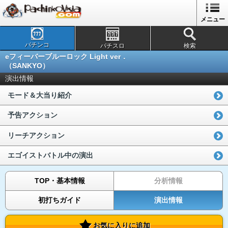
メニュー
パチンコ
パチスロ
検索
eフィーバーブルーロック Light ver．
（SANKYO）
演出情報
モード＆大当り紹介
予告アクション
リーチアクション
エゴイストバトル中の演出
TOP・基本情報
分析情報
初打ちガイド
演出情報
お気に入りに追加