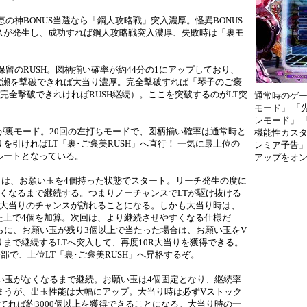
の神BONUS当選なら「鋼人攻略戦」突入濃厚。怪異BONUS
スが発生し、成功すれば鋼人攻略戦突入濃厚、失敗時は「裏モ
保留のRUSH。図柄揃い確率が約44分の1にアップしており、
七瀬を撃破できれば大当り濃厚。完全撃破すれば「琴子のご褒
（完全撃破できれければRUSH継続）。ここを突破するのがLT突
通常時のゲ
モード」 「
レモード」 
が裏モード。20回の左打ちモードで、図柄揃い確率は通常時と
機能性カスタ
を引ければLT「裏･ご褒美RUSH」へ直行！ 一気に最上位の
レミア予告」
ルートとなっている。
アップをオ
）は、お願い玉を4個持った状態でスタート。リーチ発生の度に
くなるまで継続する。つまりノーチャンスでLTが駆け抜ける
は大当りのチャンスが訪れることになる。しかも大当り時は、
た上で4個を加算。次回は、より継続させやすくなる仕様だ
らに、お願い玉が残り3個以上で当たった場合は、お願い玉をV
まで継続するLTへ突入して、再度10R大当りを獲得できる。
部で、上位LT「裏･ご褒美RUSH」へ昇格するぞ。
い玉がなくなるまで継続。お願い玉は4個固定となり、継続率
まうが、出玉性能は大幅にアップ。大当り時は必ずVストック
てれば約3000個以上を獲得できることになる。大当り時の一