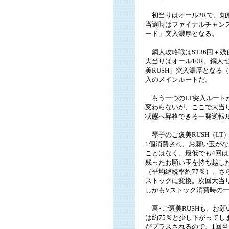
初当りはオール2Rで、知恵
当選時はファイナルチャン
ード」突入濃厚となる。
鋼人攻略戦はST36回＋残
大当りはオール10R。鋼人
美RUSH」突入濃厚となる
入のメインルートだ。
もう一つのLT突入ルート
変わらないが、ここで大当り
状態へ昇格できる一発逆転
琴子のご褒美RUSH（LT
1個消費され、お願い玉がな
ことはなく、最低でも4回
残ったお願い玉を持ち越し
（平均継続率約77％）。さ
ストックに変換。次回大当り
しかもVストック消費時の一
裏･ご褒美RUSHも、お願
は約75％と少し下がってし
がプラスされるので、1回当