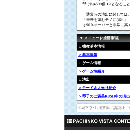
部で約4500個＋αとなること
通常時の演出に関しては、
「未来を望むモノに演出」 
は90％オーバーと非常に高
▼ メニュー [e虚構推理]
∟機種基本情報
＞基本情報
∟ゲーム情報
＞ゲーム性紹介
∟演出
＞モード＆大当り紹介
＞琴子のご褒美RUSH中の演出
©城平京･片瀬茶柴／講談社 