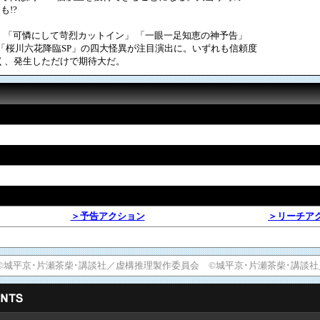
も!?
「可憐にして苛烈カットイン」 「一眼一足知恵の神予告」
「桜川六花降臨SP」の四大怪異が注目演出に。いずれも信頼度
く、発生しただけで期待大だ。
＞予告アクション
＞リーチア
©城平京･片瀬茶柴･講談社／虚構推理製作委員会 ©城平京･片瀬茶柴･講談