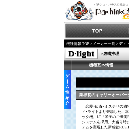
パチンコ・パチスロ総合コ
機種情報 TOP
>
メーカー一覧
>
ディ
e虚構推理
機種基本情報
ゲ
｜
ム
性
業界初のキャリーオーバー
紹
介
恋愛×伝奇×ミステリの独
ィ･ライトより登場した。
ック機。LT「琴子のご褒美
システムを採用。大当り時
テムを実現した新感覚RUS