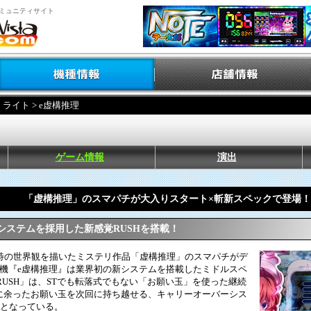
ミュニティサイト
・ライト
> e虚構推理
ゲーム情報
演出
「虚構推理」のスマパチが大入りスタート×斬新スペックで登場！
システムを採用した新感覚RUSHを搭載！
特の世界観を描いたミステリ作品「虚構推理」のスマパチがデ
本機『e虚構推理』は業界初の新システムを搭載したミドルスペ
RUSH」は、STでも転落式でもない「お願い玉」を使った継続
に余ったお願い玉を次回に持ち越せる、キャリーオーバーシス
Hとなっている。