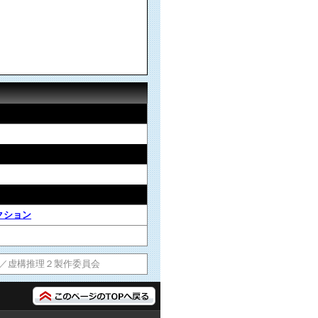
クション
社／虚構推理２製作委員会