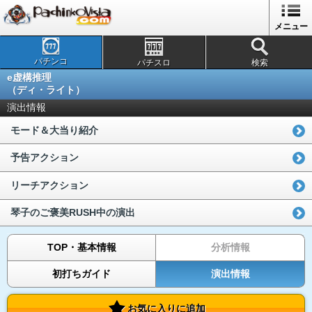
メニュー
パチンコ
パチスロ
検索
e虚構推理
（ディ・ライト）
演出情報
モード＆大当り紹介
予告アクション
リーチアクション
琴子のご褒美RUSH中の演出
TOP・基本情報
分析情報
初打ちガイド
演出情報
お気に入りに追加