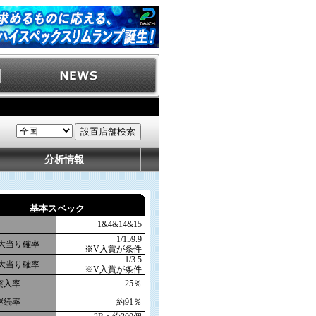
分析情報
基本スペック
1&4&14&15
1/159.9
大当り確率
※V入賞が条件
1/3.5
大当り確率
※V入賞が条件
突入率
25％
継続率
約91％