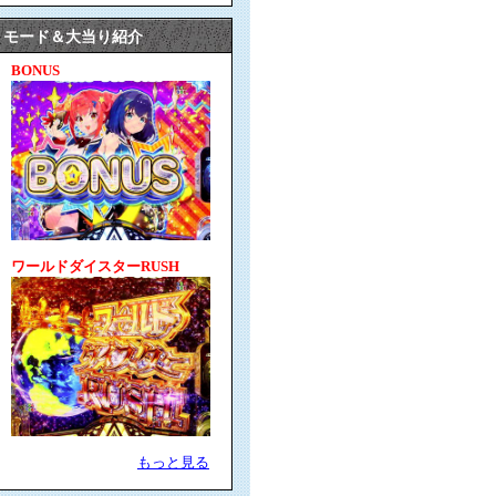
モード＆大当り紹介
BONUS
ワールドダイスターRUSH
もっと見る