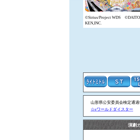
©Sirius/Project WDS ©DAITO
KEN,INC.
山形県公安委員会検定通過状況
☆eワールドダイスター
演劇ガ