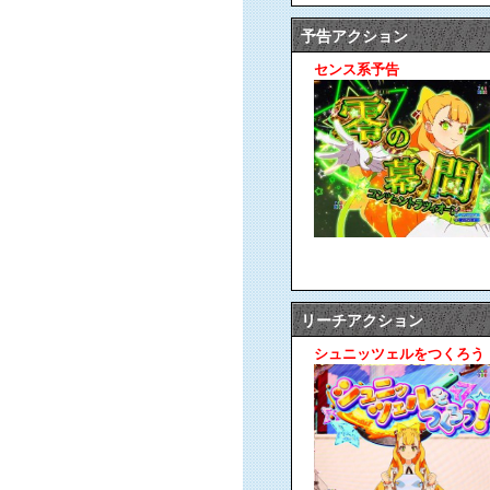
予告アクション
センス系予告
リーチアクション
シュニッツェルをつくろう！