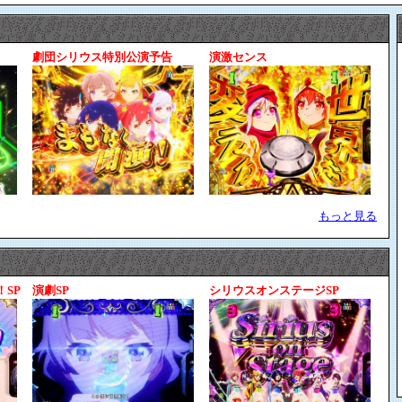
劇団シリウス特別公演予告
演激センス
もっと見る
SP
演劇SP
シリウスオンステージSP