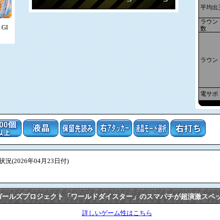
平均出
ラウン
 GI
数
ラウン
電サポ
(2026年04月23日付)
ールズプロジェクト「ワールドダイスター」のスマパチが超演激スペ
詳しいゲーム性はこちら