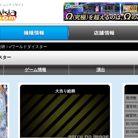
ミュニティサイト
技研
> eワールドダイスター
スター
ゲーム情報
演出
大当り絵柄
賞球数
通常時
確変時
RUSH
RUSH