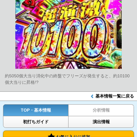
約5050個大当り消化中の終盤でフリーズが発生すると、約10100
個大当りに昇格!?
基本情報一覧に戻る
TOP・基本情報
分析情報
初打ちガイド
演出情報