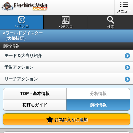
メニュー
パチンコ
パチスロ
検索
eワールドダイスター
（大都技研）
演出情報
モード＆大当り紹介
予告アクション
リーチアクション
TOP・基本情報
分析情報
初打ちガイド
演出情報
お気に入りに追加