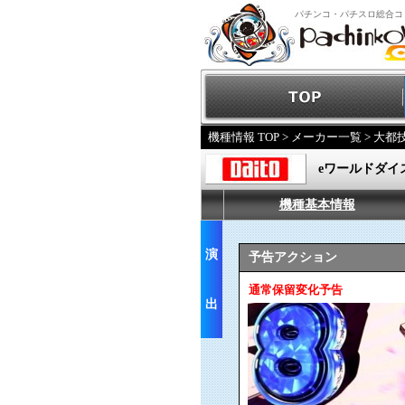
パチンコ・パチスロ総合コ
機種情報 TOP
>
メーカー一覧
>
大都
eワールドダイ
機種基本情報
演
予告アクション
通常保留変化予告
出