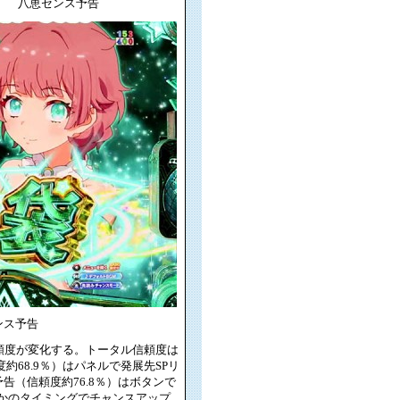
八恵センス予告
ンス予告
頼度が変化する。トータル信頼度は
約68.9％）はパネルで発展先SPリ
告（信頼度約76.8％）はボタンで
こかのタイミングでチャンスアップ