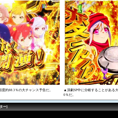
度約88.3％の大チャンス予告だ。
▲演劇SP中に分岐することがある大
0％だ。
ター]