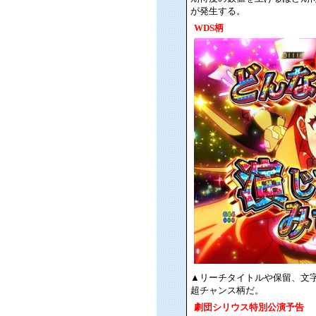
が発生する。
WDS柄
▲リーチタイトルや保留、文
超チャンス柄だ。
劇団シリウス特別公演予告