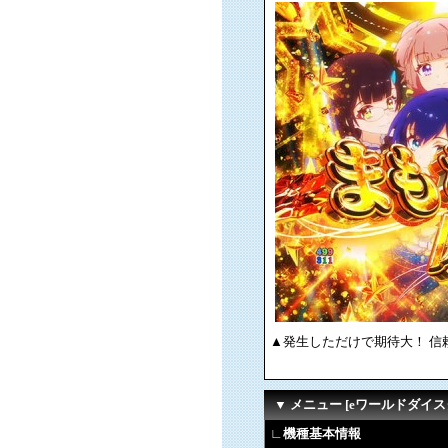
▲発生しただけで期待大！ 信頼
▼ メニュー [eワールドダイス
∟機種基本情報