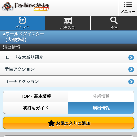
メニュー
パチンコ
パチスロ
検索
eワールドダイスター
（大都技研）
演出情報
モード＆大当り紹介
予告アクション
リーチアクション
TOP・基本情報
分析情報
初打ちガイド
演出情報
お気に入りに追加