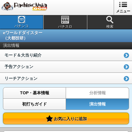
メニュー
パチンコ
パチスロ
検索
eワールドダイスター
（大都技研）
演出情報
モード＆大当り紹介
予告アクション
リーチアクション
TOP・基本情報
分析情報
初打ちガイド
演出情報
お気に入りに追加