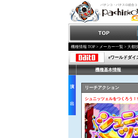
パチンコ・パチスロ総合コ
機種情報 TOP
>
メーカー一覧
>
大都
eワールドダイ
機種基本情報
演
リーチアクション
シュニッツェルをつくろう！S
出