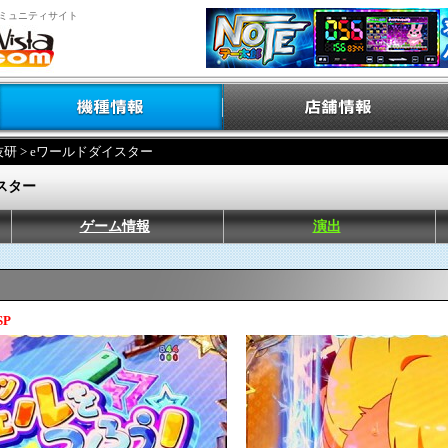
ミュニティサイト
技研
> eワールドダイスター
スター
ゲーム情報
演出
P