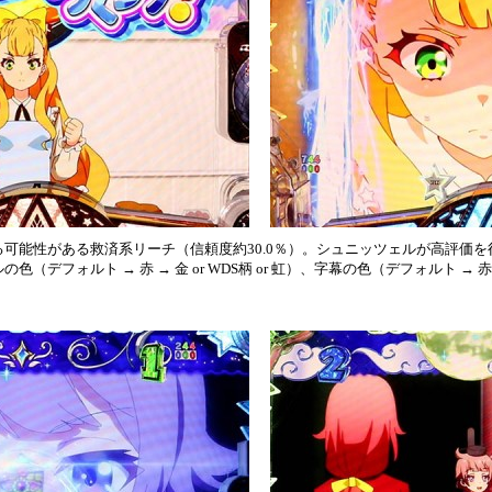
可能性がある救済系リーチ（信頼度約30.0％）。シュニッツェルが高評価
（デフォルト → 赤 → 金 or WDS柄 or 虹）、字幕の色（デフォルト → 赤