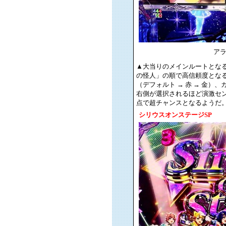
ア
▲大当りのメインルートとなる
の怪人」の順で高信頼度となる（
（デフォルト → 赤 → 金）、
右側が選択されるほど演激セ
点で超チャンスとなるようだ
シリウスオンステージSP