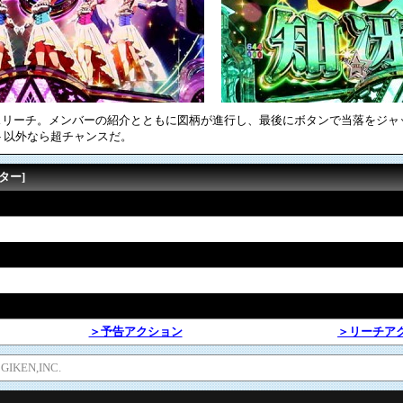
ンスリーチ。メンバーの紹介とともに図柄が進行し、最後にボタンで当落をジ
ト以外なら超チャンスだ。
ター]
＞予告アクション
＞リーチア
 GIKEN,INC.