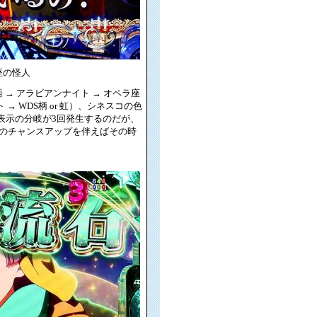
座の怪人
→ アラビアンナイト → オペラ座
 WDS柄 or 虹）、シネスコの色
ット表示の分岐が3回発生するのだが、
のチャンスアップを伴えばその時