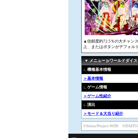
▲信頼度約72.5％の大チャ
上、またはボタンがデフォル
▼ メニュー [eワールドダイス
∟機種基本情報
＞基本情報
∟ゲーム情報
＞ゲーム性紹介
∟演出
＞モード＆大当り紹介
©Sirius/Project WDS ©DAITO