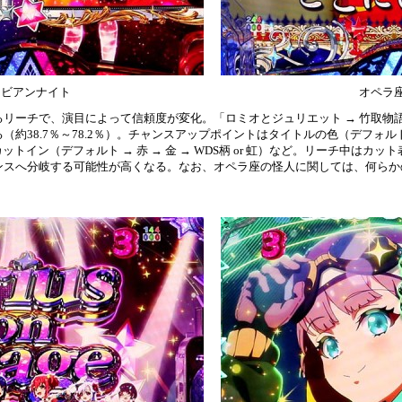
ラビアンナイト
オペラ
リーチで、演目によって信頼度が変化。「ロミオとジュリエット → 竹取物語 
約38.7％～78.2％）。チャンスアップポイントはタイトルの色（デフォルト →
カットイン（デフォルト → 赤 → 金 → WDS柄 or 虹）など。リーチ中はカ
ンスへ分岐する可能性が高くなる。なお、オペラ座の怪人に関しては、何らか
。