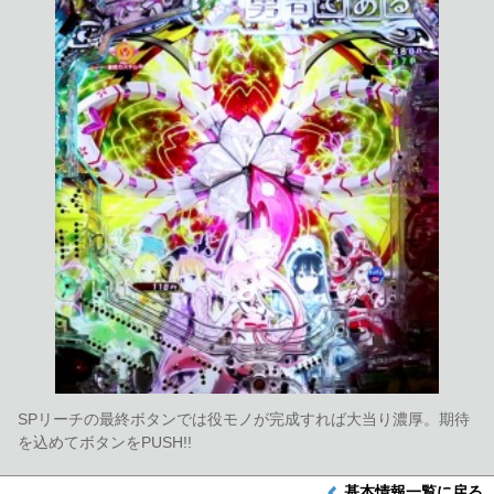
SPリーチの最終ボタンでは役モノが完成すれば大当り濃厚。期待
を込めてボタンをPUSH!!
基本情報一覧に戻る