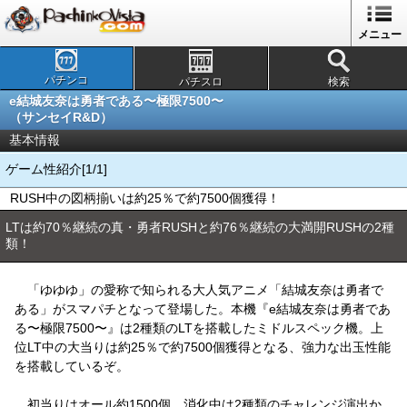
メニュー
パチンコ
パチスロ
検索
e結城友奈は勇者である〜極限7500〜
（サンセイR&D）
基本情報
ゲーム性紹介[1/1]
RUSH中の図柄揃いは約25％で約7500個獲得！
LTは約70％継続の真・勇者RUSHと約76％継続の大満開RUSHの2種
類！
「ゆゆゆ」の愛称で知られる大人気アニメ「結城友奈は勇者で
ある」がスマパチとなって登場した。本機『e結城友奈は勇者であ
る〜極限7500〜』は2種類のLTを搭載したミドルスペック機。上
位LT中の大当りは約25％で約7500個獲得となる、強力な出玉性能
を搭載しているぞ。
初当りはオール約1500個。消化中は2種類のチャレンジ演出か