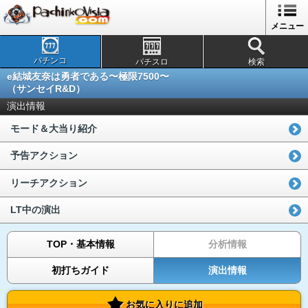
メニュー
パチンコ
パチスロ
検索
e結城友奈は勇者である〜極限7500〜
（サンセイR&D）
演出情報
モード＆大当り紹介
予告アクション
リーチアクション
LT中の演出
TOP・基本情報
分析情報
初打ちガイド
演出情報
お気に入りに追加