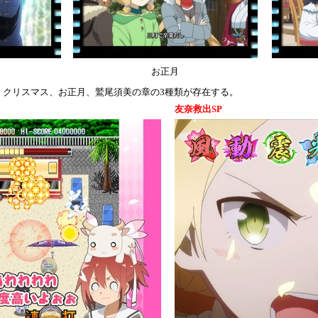
お正月
。クリスマス、お正月、鷲尾須美の章の3種類が存在する。
友奈救出SP