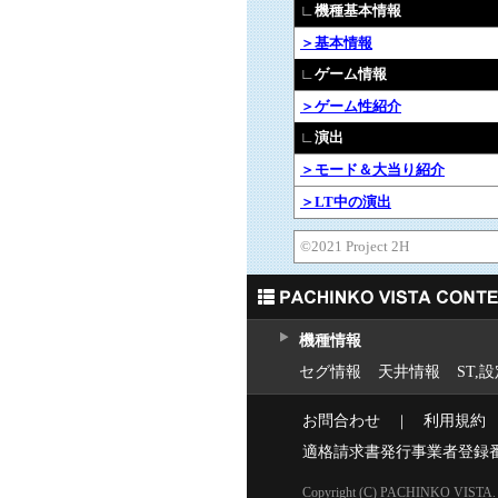
∟機種基本情報
＞基本情報
∟ゲーム情報
＞ゲーム性紹介
∟演出
＞モード＆大当り紹介
＞LT中の演出
©2021 Project 2H
機種情報
セグ情報
天井情報
ST,
お問合わせ
｜
利用規約
適格請求書発行事業者登録
Copyright (C) PACHINKO VISTA. Al