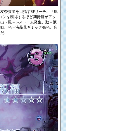
友奈救出を目指すSPリーチ。「風
にアイコンを獲得するほど期待度がアッ
出（風＝S-ストーム発生、動＝液
振動、光＝液晶花ギミック発光、音
厚だ。