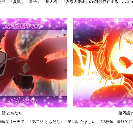
発展。「夏凛」 「園子」 「風＆樹」 「友奈＆東郷」の4種類存在する。ハ
二話 ともだち
第四話 
頼度リーチで、「第二話 ともだち」「第四話 たましい」の2種類。最終的に