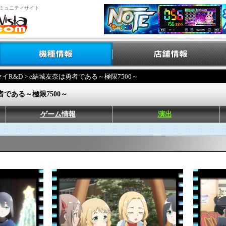
ミュニティサイト
イR&D
> e結城友奈は勇者である～極限7500～
者である～極限7500～
ゲーム情報
演出