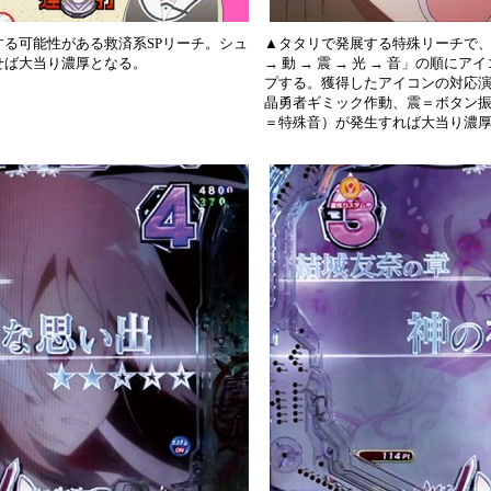
る可能性がある救済系SPリーチ。シュ
▲タタリで発展する特殊リーチで、
せば大当り濃厚となる。
→ 動 → 震 → 光 → 音」の順
プする。獲得したアイコンの対応演
晶勇者ギミック作動、震＝ボタン
＝特殊音）が発生すれば大当り濃