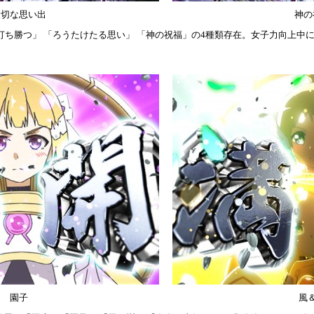
大切な思い出
神の
打ち勝つ」 「ろうたけたる思い」 「神の祝福」の4種類存在。女子力向上中
園子
風