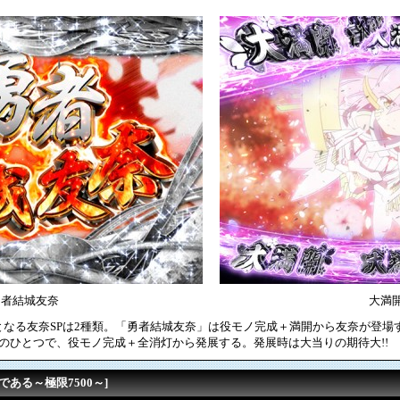
勇者結城友奈
大満
となる友奈SPは2種類。「勇者結城友奈」は役モノ完成＋満開から友奈が登場
のひとつで、役モノ完成＋全消灯から発展する。発展時は大当りの期待大!!
である～極限7500～]