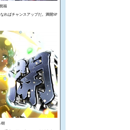
祝福
になればチャンスアップだ。満開SP
＆樹