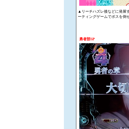
▲リーチハズレ後などに発展す
ーティングゲームでボスを倒
勇者部SP