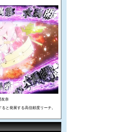
開友奈
すると発展する高信頼度リーチ。