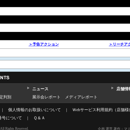
＞予告アクション
＞リーチア
ニュース
店舗情
設定判別
展示会レポート
メディアレポート
｜
個人情報のお取扱いについて
｜
Ｗebサービス利用規約（店舗様
番号について
｜
Ｑ＆Ａ
l Rights Reserved.
企画 運営 著作：マ