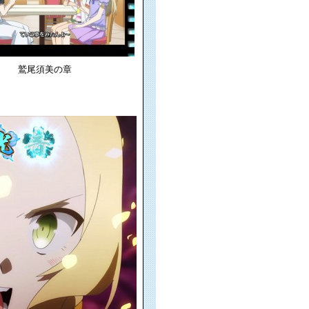
鷲尾須美の章