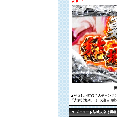
友奈SP
▲発展した時点で大チャンス
「大満開友奈」は5大注目演出
▼ メニュー [e結城友奈は勇者