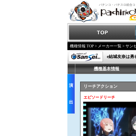
パチンコ・パチスロ総合コ
機種情報 TOP
>
メーカー一覧
>
サンセ
e結城友奈は勇
機種基本情報
演
リーチアクション
エピソードリーチ
出