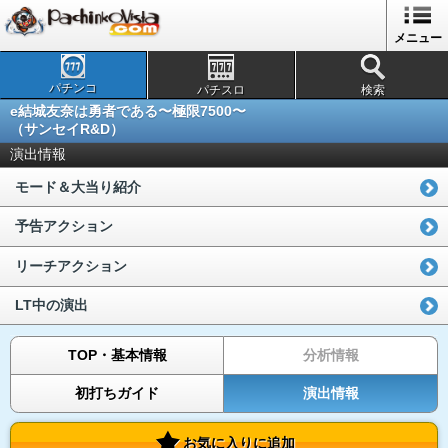
メニュー
パチンコ
パチスロ
検索
e結城友奈は勇者である〜極限7500〜
（サンセイR&D）
演出情報
モード＆大当り紹介
予告アクション
リーチアクション
LT中の演出
TOP・基本情報
分析情報
初打ちガイド
演出情報
お気に入りに追加