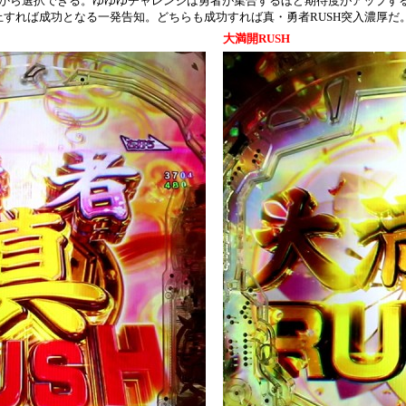
類から選択できる。ゆゆゆチャレンジは勇者が集合するほど期待度がアップす
すれば成功となる一発告知。どちらも成功すれば真・勇者RUSH突入濃厚だ
大満開RUSH