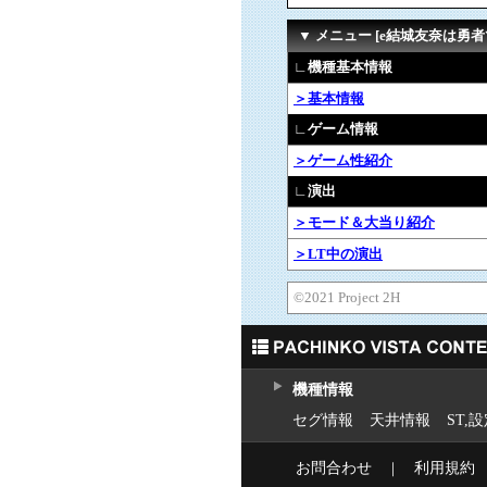
▼ メニュー [e結城友奈は勇者
∟機種基本情報
＞基本情報
∟ゲーム情報
＞ゲーム性紹介
∟演出
＞モード＆大当り紹介
＞LT中の演出
©2021 Project 2H
機種情報
セグ情報
天井情報
ST,
お問合わせ
｜
利用規約