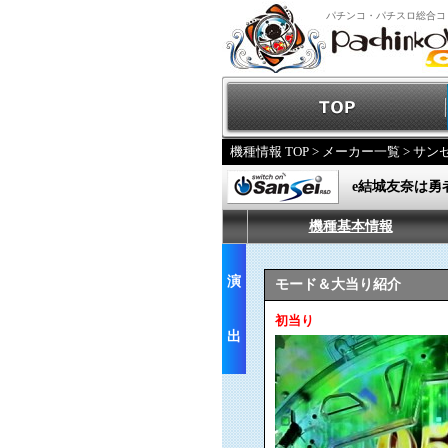
パチンコ・パチスロ総合コ
機種情報 TOP
>
メーカー一覧
>
サンセ
e結城友奈は勇
機種基本情報
演
モード＆大当り紹介
初当り
出