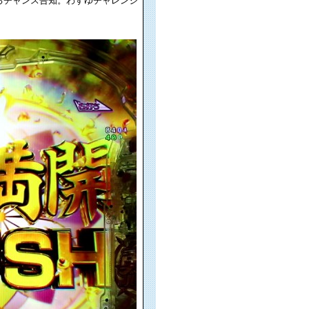
るチャンス告知。わすゆチャレンジ
。