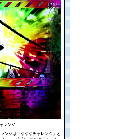
ャレンジ
チャレンジは「ゆゆゆチャレンジ」と