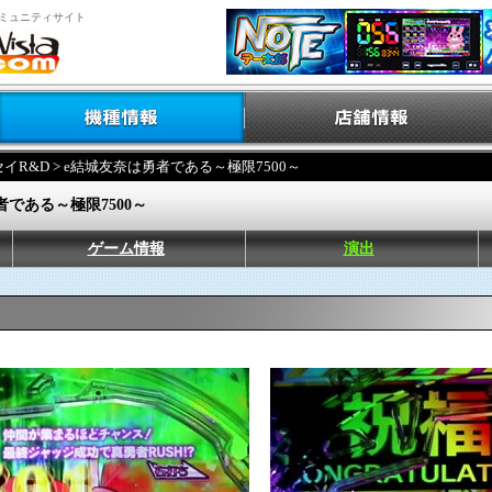
ミュニティサイト
イR&D
> e結城友奈は勇者である～極限7500～
者である～極限7500～
ゲーム情報
演出