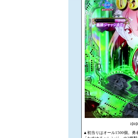
ゆ
▲初当りはオール1500個。