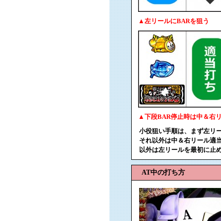
▲左リールにBARを狙う
▲下段BAR停止時は中＆右
小役狙い手順は、まず左リー
それ以外は中＆右リール適
以外は左リールを最初に止
AT中の打ち方