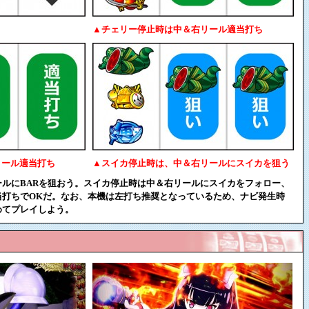
▲チェリー停止時は中＆右リール適当打ち
リール適当打ち
▲スイカ停止時は、中＆右リールにスイカを狙う
ルにBARを狙おう。スイカ停止時は中＆右リールにスイカをフォロー、
当打ちでOKだ。なお、本機は左打ち推奨となっているため、ナビ発生時
めてプレイしよう。