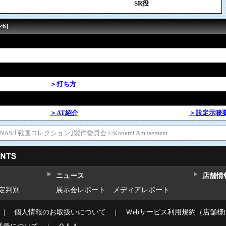
SR役
6]
＞打ち方
＞AT紹介
＞設定示唆
inment,NAS/｢戦国コレクション｣製作委員会 ©Konami Amusement
ニュース
店舗情
設定判別
展示会レポート
メディアレポート
｜
個人情報のお取扱いについて
｜
Ｗebサービス利用規約（店舗様