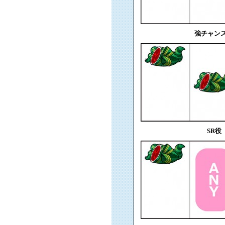
強チャン
SR役