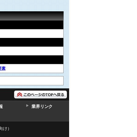
要素
報
業界リンク
向け）