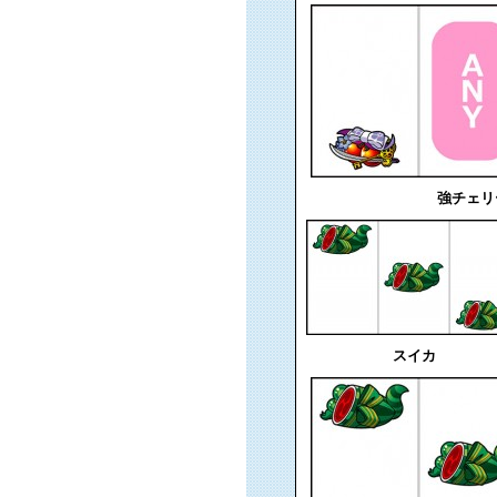
強チェリ
スイカ