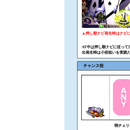
▲押し順ナビ発生時はナビ
AT中は押し順ナビに従っ
出発生時は小役狙いを実践
チャンス役
弱チェリ