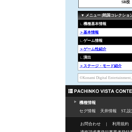
SR役
▼ メニュー [戦国コレクション
∟機種基本情報
＞基本情報
∟ゲーム情報
＞ゲーム性紹介
∟演出
＞ステージ・モード紹介
©Konami Digital Enterta
機種情報
セグ情報
天井情報
ST,
お問合わせ
｜
利用規約