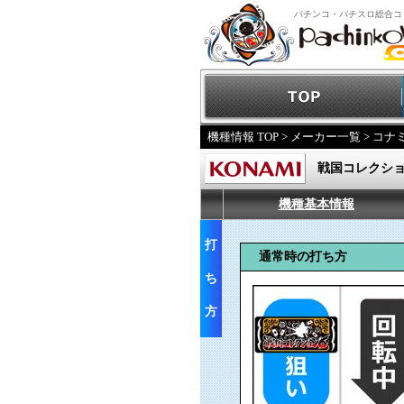
パチンコ・パチスロ総合コ
機種情報 TOP
>
メーカー一覧
>
コナ
戦国コレクショ
機種基本情報
打
通常時の打ち方
ち
方