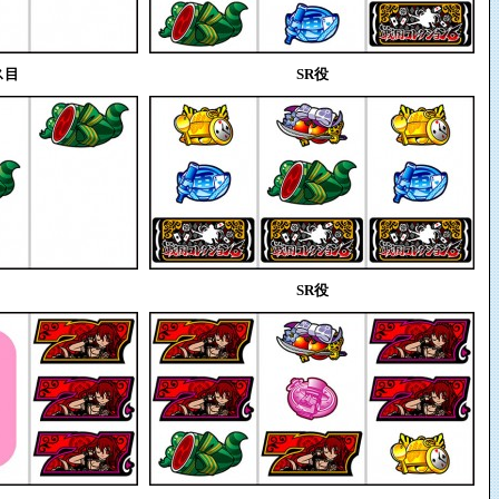
ス目
SR役
SR役