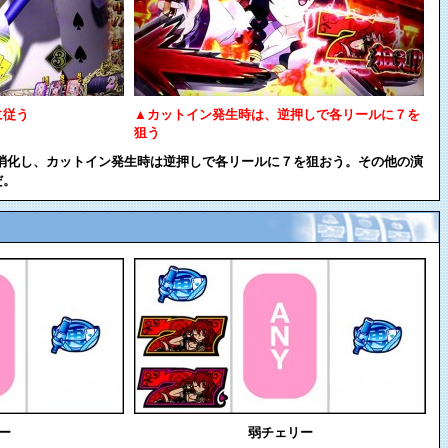
に従う
▲カットイン発生時は、逆押しで各リールに７を
狙う
て消化し、カットイン発生時は逆押しで各リールに７を狙おう。その他の演
だ。
ー
弱チェリー