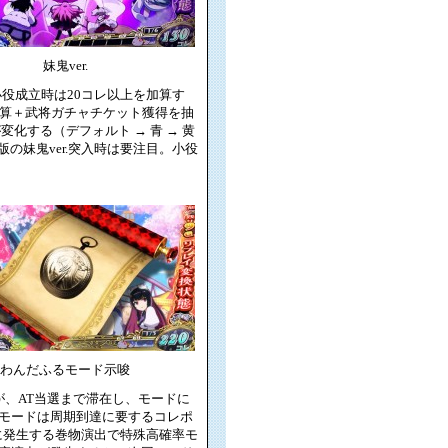
妹鬼ver.
役成立時は20コレ以上を加算す
加算＋武将ガチャチケット獲得を抽
する（デフォルト → 青 → 黄
版の妹鬼ver.突入時は要注目。小役
わんだふるモード示唆
、AT当選まで滞在し、モードに
モードは周期到達に要するコレポ
に発生する巻物演出で特殊高確率モ