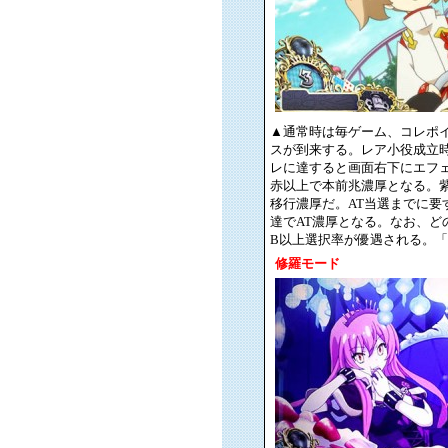
▲通常時は毎ゲーム、コレポイ
スが到来する。レア小役成立時は
レに達すると画面右下にエフ
赤以上で本前兆濃厚となる。紫 o
移行濃厚だ。AT当選までに要す
達でAT濃厚となる。なお、ど
B以上選択率が優遇される。「5
修羅モード