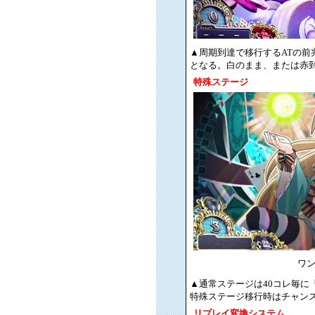
▲周期到達で移行するATの前兆
となる。白のまま、または赤到
特殊ステージ
ワ
▲通常ステージは40コレ毎に「
特殊ステージ移行時はチャンス
リプレイ変換システム