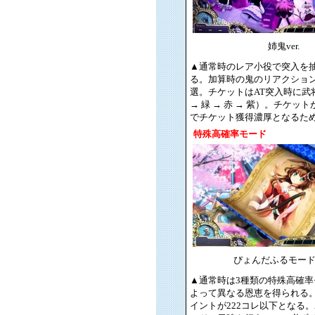
姉鬼ver.
▲通常時のレア小役で突入を抽
る。加算時の鬼のリアクショ
選。チケットはAT突入時に武
→ 緑 → 赤 → 紫）。チケ
でチケット獲得濃厚となるため
特殊高確率モード
ぴょんだふるモー
▲通常時は3種類の特殊高確
よって異なる恩恵を得られる
イントが222コレ以下となる