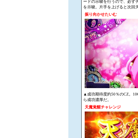
ードの示唆を行うので、必ずチ
を示唆。片手を上げると次回
振り向かせたいむ
▲成功期待度約50％のCZ。
ら成功濃厚だ。
天魔覚醒チャレンジ