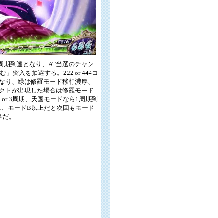
周期到達となり、AT当選のチャン
入を抽選する。222 or 444コ
なり、緑は修羅モード移行濃厚、
でエフェクトが出現した場合は修羅モード
or 3周期、天国モードなら1周期到
は、モードB以上だと次回もモード
厚だ。