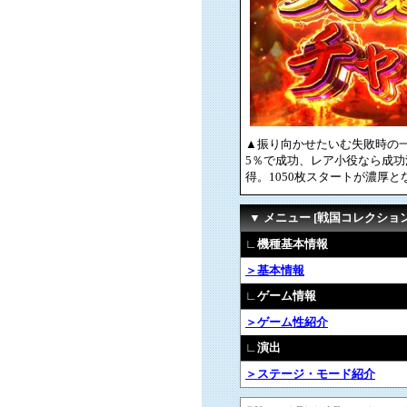
▲振り向かせたいむ失敗時の一
5％で成功、レア小役なら成功
得。1050枚スタートが濃厚と
▼ メニュー [戦国コレクション
∟機種基本情報
＞基本情報
∟ゲーム情報
＞ゲーム性紹介
∟演出
＞ステージ・モード紹介