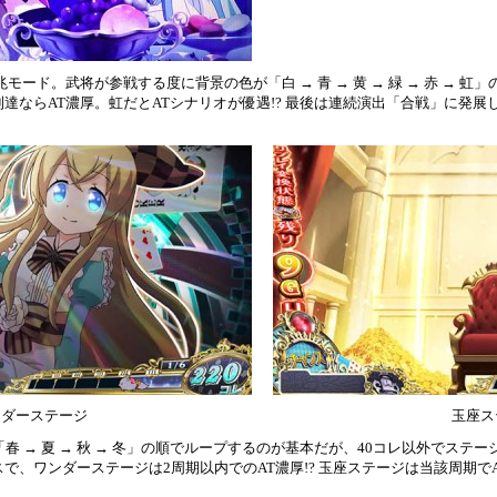
モード。武将が参戦する度に背景の色が「白 → 青 → 黄 → 緑 → 赤 → 虹
達ならAT濃厚。虹だとATシナリオが優遇!? 最後は連続演出「合戦」に発展
ンダーステージ
玉座ス
春 → 夏 → 秋 → 冬」の順でループするのが基本だが、40コレ以外でステ
で、ワンダーステージは2周期以内でのAT濃厚!? 玉座ステージは当該周期で