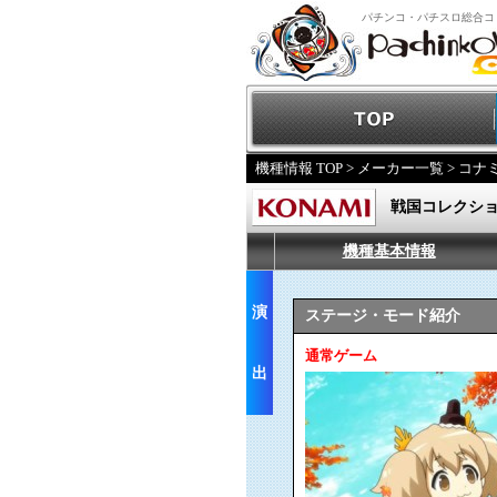
パチンコ・パチスロ総合コ
機種情報 TOP
>
メーカー一覧
>
コナ
戦国コレクショ
機種基本情報
演
ステージ・モード紹介
通常ゲーム
出