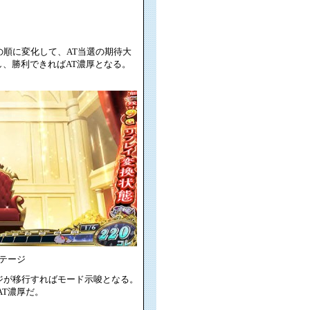
」の順に変化して、AT当選の期待大
し、勝利できればAT濃厚となる。
テージ
ージが移行すればモード示唆となる。
AT濃厚だ。