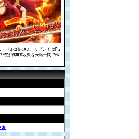
し、ベルは約10％、リプレイは約2
成功時は初期差枚数を天魔一閃で獲
要素