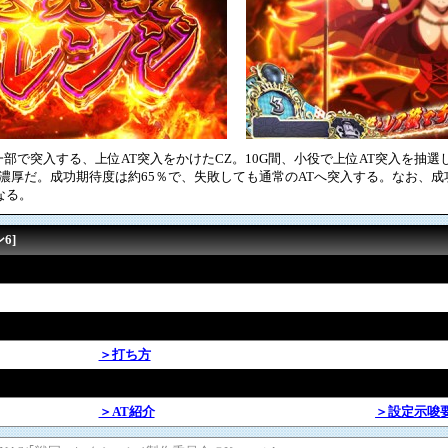
部で突入する、上位AT突入をかけたCZ。10G間、小役で上位AT突入を抽選
濃厚だ。成功期待度は約65％で、失敗しても通常のATへ突入する。なお、
なる。
6]
＞打ち方
＞AT紹介
＞設定示唆