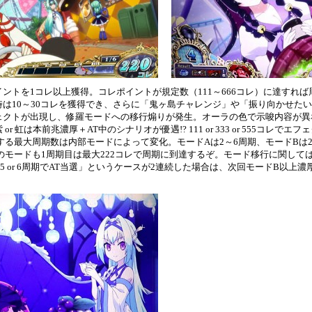
ントを1コレ以上獲得。コレポイントが規定数（111～666コレ）に達すれば
10～30コレを獲得でき、さらに「鬼ヶ島チャレンジ」や「振り向かせたいむ」突
ェクトが出現し、修羅モードへの移行煽りが発生。オーラの色で示唆内容が異
r 虹は本前兆濃厚＋AT中のシナリオが優遇!? 111 or 333 or 555コレ
る最大周期数は内部モードによって変化。モードAは2～6周期、モードBは2 
のモードも1周期目は最大222コレで周期に到達するぞ。モード移行に関して
 or 6周期でAT当選」というケースが2連続した場合は、次回モードB以上濃