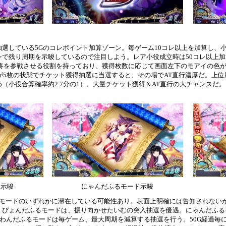
選している5Gのコレポイント加算ゾーン。毎ゲーム10コレ以上を加算し、小
ンで残り周期を示唆しているので注目しよう。レア小役成立時は50コレ以上
将を参戦させる役割を持っており、獲得枚数に応じて画面左下のモアイの色が変化
ットが5枚の状態でチケット獲得抽選に当選すると、その場でAT直行濃厚だ。上位
（小役合算確率約2.7分の1）、大量チケット獲得＆AT直行の大チャンスだ。
ド示唆
にゃんだふるモード示唆
率モードのいずれかに滞在している可能性あり。表面上明確には告知されないが
。ぴょんだふるモードは、振り向かせたいむの突入抽選を優遇。にゃんだふる
。わんだふるモードは毎ゲーム、最大周期を減算する抽選を行う。50G経過毎