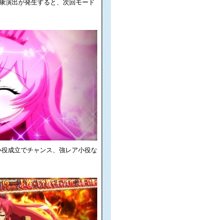
家康演出が発生すると、次回モード
。小役成立でチャンス、強レア小役な