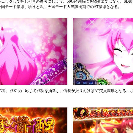
ェックして押し引きの参考にしよう。50G経過時に巻物演出ではなく、SD
天国モード濃厚、歌うと次回天国モード＆当該周期でのAT濃厚となる。
10G間、成立役に応じて成功を抽選し、信長が振り向けばAT突入濃厚となる