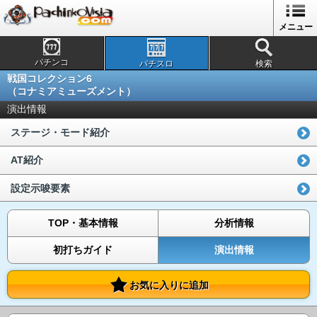
メニュー
パチンコ
パチスロ
検索
戦国コレクション6
（コナミアミューズメント）
演出情報
ステージ・モード紹介
AT紹介
設定示唆要素
TOP・基本情報
分析情報
初打ちガイド
演出情報
お気に入りに追加