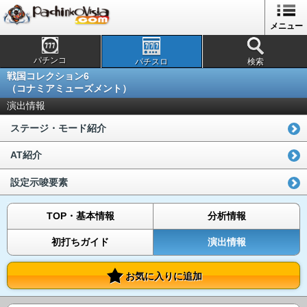
メニュー
パチンコ
パチスロ
検索
戦国コレクション6
（コナミアミューズメント）
演出情報
ステージ・モード紹介
AT紹介
設定示唆要素
TOP・基本情報
分析情報
初打ちガイド
演出情報
お気に入りに追加