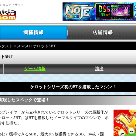
ミュニティサイト
ネクスト
> スマスロケロット5BT
ト5BT
ゲーム情報
演出
ケロットシリーズ初のBTを搭載したマシン！
実現したスペックで登場！
プレイヤーから支持されているケロットシリーズの最新作が
ロット5BT』はBTを搭載したノーマルタイプのマシンで、ボ
指す仕様だ。
む）獲得できるSBB、最大209枚獲得できるBB、84枚（固