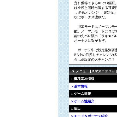
定）獲得できるRBの3種類
は小役と同時当選する可能性が
→ 斜めオレンジ → 確定
役はボーナス濃厚だ。
演出モードはノーマルモー
能。ノーマルモードはコガ
能の先バレ演出「ラキ★バ
ボーナスに繋がるぞ。
ボーナス中は設定推測要素
RB中の目押しチャレンジ
合は高設定の大チャンス!?
▼ メニュー [スマスロケロット
∟機種基本情報
＞基本情報
∟ゲーム情報
＞ゲーム性紹介
∟演出
＞モード＆ボーナス紹介