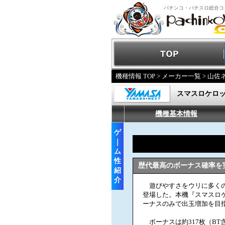
パチンコ・パチスロ総合コ
機種情報 TOP
>
メーカー一覧
>
山佐
スマスロケロッ
機種基本情報
ゲ
｜
ム
性
歴代最高のボーナス確率を
紹
介
遊びやすさをウリに多くの
登場した。本機『スマスロケ
ーナスのみで出玉増加を目
ボーナスは約317枚（BT含