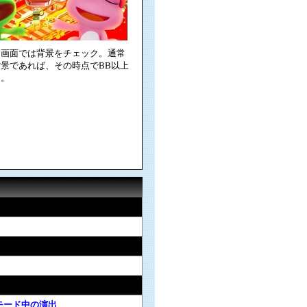
知画面では背景をチェック。通常
景であれば、その時点でBB以上
る。
モード中の演出