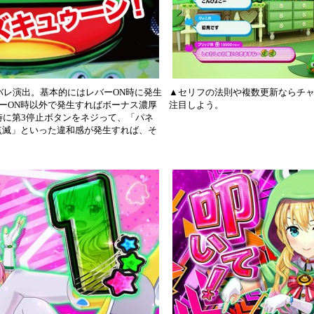
バレ演出。基本的にはレバーON時に発生
▲セリフの法則や複数更新ならチ
ーON時以外で発生すればボーナス濃厚
注目しよう。
時に第3停止ボタンをネジって、「パネ
点滅」といった違和感が発生すれば、そ