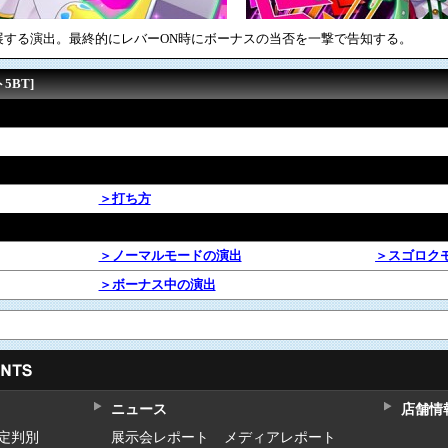
展する演出。最終的にレバーON時にボーナスの当否を一撃で告知する。
5BT]
＞打ち方
＞ノーマルモードの演出
＞スゴロク
＞ボーナス中の演出
ニュース
店舗情
設定判別
展示会レポート
メディアレポート