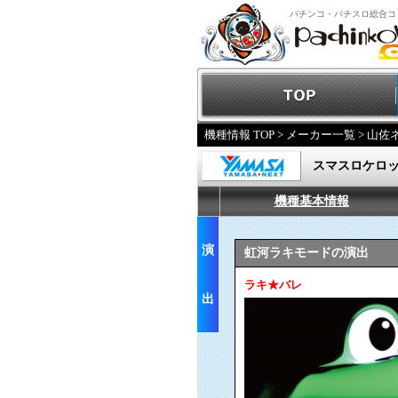
パチンコ・パチスロ総合コ
機種情報 TOP
>
メーカー一覧
>
山佐
スマスロケロッ
機種基本情報
演
虹河ラキモードの演出
ラキ★バレ
出