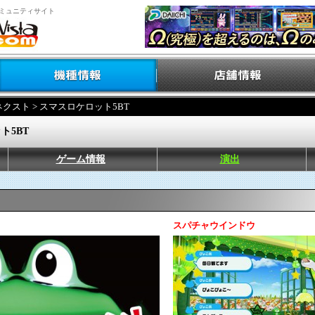
ミュニティサイト
ネクスト
> スマスロケロット5BT
ト5BT
ゲーム情報
演出
スパチャウインドウ