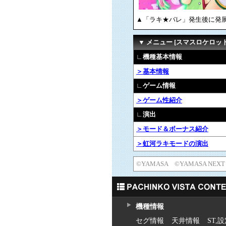
▲「ラキ★バレ」発生後に発
▼ メニュー [スマスロケロット
∟機種基本情報
＞基本情報
∟ゲーム情報
＞ゲーム性紹介
∟演出
＞モード＆ボーナス紹介
＞虹河ラキモードの演出
©YAMASA ©YAMASA NEXT
機種情報
セグ情報
天井情報
ST,