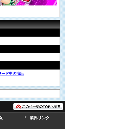
モード中の演出
報
業界リンク