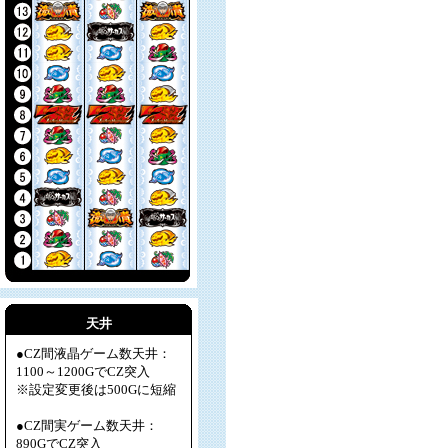
天井
●CZ間液晶ゲーム数天井：
1100～1200GでCZ突入
※設定変更後は500Gに短縮
●CZ間実ゲーム数天井：
890GでCZ突入