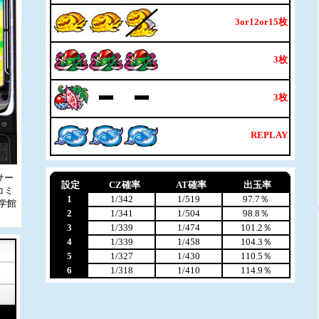
3or12or15枚
3枚
3枚
REPLAY
サー
設定
CZ確率
AT確率
出玉率
コミ
1
1/342
1/519
97.7％
学館
2
1/341
1/504
98.8％
3
1/339
1/474
101.2％
4
1/339
1/458
104.3％
5
1/327
1/430
110.5％
6
1/318
1/410
114.9％