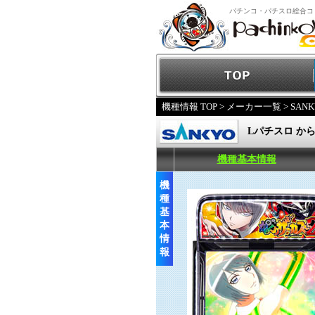
パチンコ・パチスロ総合コ
機種情報 TOP
>
メーカー一覧
>
SANK
Lパチスロ か
機種基本情報
機
種
基
本
情
報