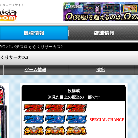
ミュニティサイト
YO
> Lパチスロ からくりサーカス2
らくりサーカス2
ゲーム情報
演出
役構成
※見た目上の配当の一部です
SPECIAL CHANCE