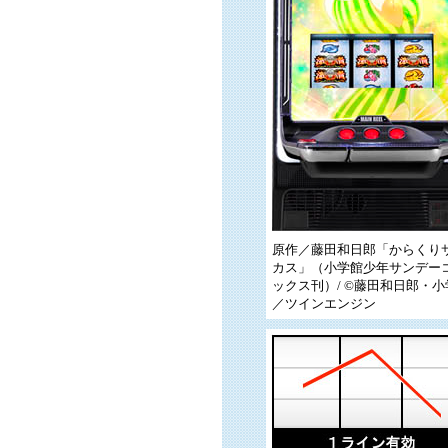
原作／藤田和日郎「からくり
カス」（小学館少年サンデー
ックス刊）/ ©藤田和日郎・小
／ツインエンジン