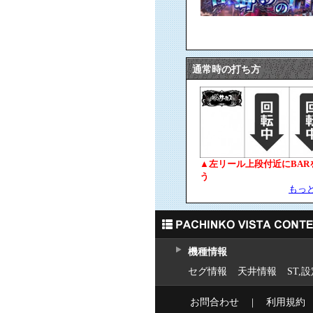
通常時の打ち方
▲左リール上段付近にBAR
う
もっ
機種情報
セグ情報
天井情報
ST,
お問合わせ
｜
利用規約