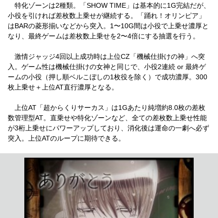
特化ゾーンは2種類。「SHOW TIME」は基本的に1G完結だが、
小役を引ければ差枚数上乗せが継続する。「踊れ！オリンピア」
はBARの菱形揃いなどから突入。1〜10G間は小役で上乗せ濃厚と
なり、最終ゲームは差枚数上乗せを2〜4倍にする抽選を行う。
激情ジャッジ4回以上成功時は上位CZ「機械仕掛けの神」へ突
入。ゲーム性は機械仕掛けの女神と同じで、小役2連続 or 最終ゲ
ームの小役（押し順ベルこぼしの1枚役を除く）で成功濃厚。300
枚上乗せ＋上位AT直行濃厚となる。
上位AT「超からくりサーカス」は1Gあたり純増約8.0枚の差枚
数管理型AT。直乗せや特化ゾーンなど、全ての差枚数上乗せ性能
が3桁上乗せにパワーアップしており、消化後は運命の一劇へ必ず
突入。上位ATのループに期待できる。