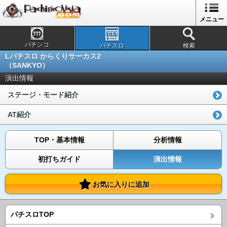
メニュー
パチンコ
パチスロ
検索
Lパチスロ からくりサーカス2
（SANKYO）
演出情報
ステージ・モード紹介
AT紹介
TOP・基本情報
分析情報
初打ちガイド
演出情報
お気に入りに追加
パチスロTOP