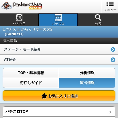
メニュー
パチンコ
パチスロ
検索
Lパチスロ からくりサーカス2
（SANKYO）
演出情報
ステージ・モード紹介
AT紹介
TOP・基本情報
分析情報
初打ちガイド
演出情報
お気に入りに追加
パチスロTOP