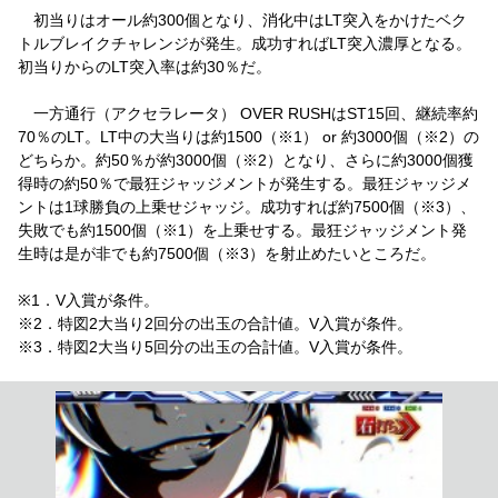
初当りはオール約300個となり、消化中はLT突入をかけたベク
トルブレイクチャレンジが発生。成功すればLT突入濃厚となる。
初当りからのLT突入率は約30％だ。
一方通行（アクセラレータ） OVER RUSHはST15回、継続率約
70％のLT。LT中の大当りは約1500（※1） or 約3000個（※2）の
どちらか。約50％が約3000個（※2）となり、さらに約3000個獲
得時の約50％で最狂ジャッジメントが発生する。最狂ジャッジメ
ントは1球勝負の上乗せジャッジ。成功すれば約7500個（※3）、
失敗でも約1500個（※1）を上乗せする。最狂ジャッジメント発
生時は是が非でも約7500個（※3）を射止めたいところだ。
※1．V入賞が条件。
※2．特図2大当り2回分の出玉の合計値。V入賞が条件。
※3．特図2大当り5回分の出玉の合計値。V入賞が条件。