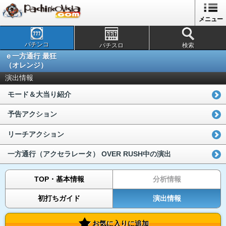
メニュー
パチンコ
パチスロ
検索
ｅ一方通行 最狂
（オレンジ）
演出情報
モード＆大当り紹介
予告アクション
リーチアクション
一方通行（アクセラレータ） OVER RUSH中の演出
TOP・基本情報
分析情報
初打ちガイド
演出情報
お気に入りに追加