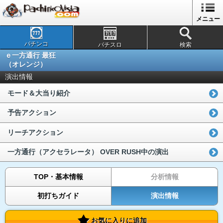
メニュー
パチンコ
パチスロ
検索
ｅ一方通行 最狂
（オレンジ）
演出情報
モード＆大当り紹介
予告アクション
リーチアクション
一方通行（アクセラレータ） OVER RUSH中の演出
TOP・基本情報
分析情報
初打ちガイド
演出情報
お気に入りに追加