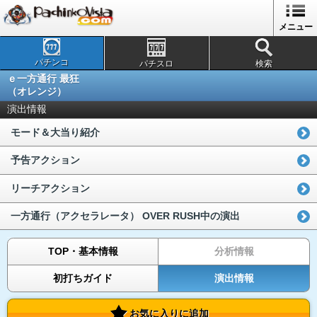
メニュー
パチンコ
パチスロ
検索
ｅ一方通行 最狂
（オレンジ）
演出情報
モード＆大当り紹介
予告アクション
リーチアクション
一方通行（アクセラレータ） OVER RUSH中の演出
TOP・基本情報
分析情報
初打ちガイド
演出情報
お気に入りに追加