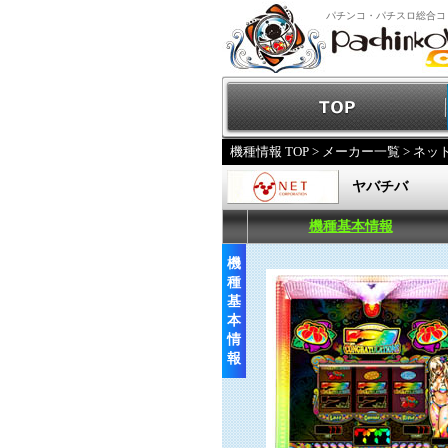
パチンコ・パチスロ総合コ
機種情報 TOP
>
メーカー一覧
>
ネッ
ヤバチバ
機種基本情報
機
種
基
本
情
報