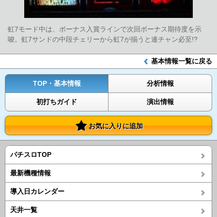
虹7モード中は、ボーナス入賞ラインで次回ボーナス期待度を示
唆。虹7サンドの中段チェリーから虹7が揃うと連チャン必至!?
基本情報一覧に戻る
TOP・基本情報
分析情報
初打ちガイド
演出情報
お気に入りに追加
パチスロTOP
最新機種情報
導入日カレンダー
天井一覧