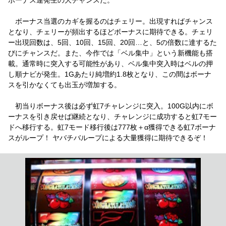
ボーナス当選のカギを握るのはチェリー。出現すればチャンス
となり、チェリーが頻出するほどボーナスに期待できる。チェリ
ー出現回数は、5回、10回、15回、20回…と、5の倍数に達するた
びにチャンスだ。また、今作では「ベル集中」という新機能も搭
載。通常時に突入する可能性があり、ベル集中突入時はベルの押
し順ナビが発生。1Gあたり純増約1.8枚となり、この間はボーナ
スを引かなくても出玉が増加する。
初当りボーナス後は必ず虹7チャレンジに突入。100G以内にボ
ーナスを引き戻せば継続となり、チャレンジに成功すると虹7モー
ドへ移行する。虹7モード移行後は777枚＋α獲得できる虹7ボーナ
スがループ！ ヤバチバループによる大量獲得に期待できるぞ！