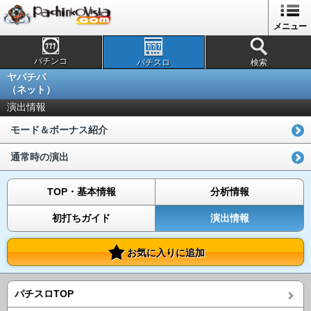
メニュー
パチンコ
パチスロ
検索
ヤバチバ
（ネット）
演出情報
モード＆ボーナス紹介
通常時の演出
TOP・基本情報
分析情報
初打ちガイド
演出情報
お気に入りに追加
パチスロTOP