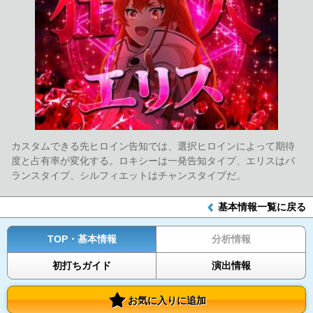
カスタムできる先ヒロイン告知では、選択ヒロインによって期待
度と占有率が変化する。ロキシーは一発告知タイプ、エリスはバ
ランスタイプ、シルフィエットはチャンスタイプだ。
基本情報一覧に戻る
TOP・基本情報
分析情報
初打ちガイド
演出情報
お気に入りに追加