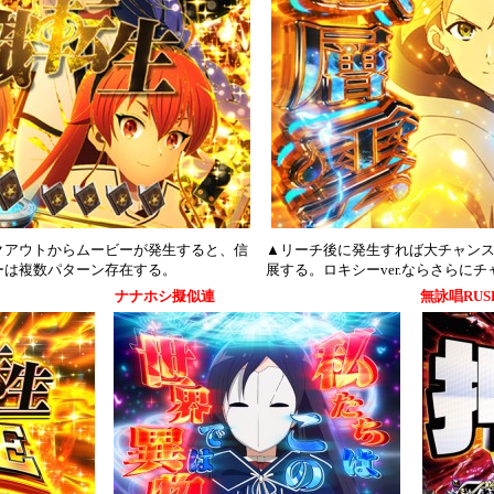
クアウトからムービーが発生すると、信
▲リーチ後に発生すれば大チャンス
ーは複数パターン存在する。
展する。ロキシーver.ならさらに
ナナホシ擬似連
無詠唱RUS