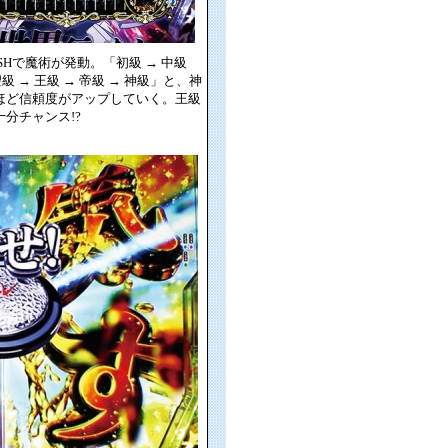
SHで魔術が発動。「初級 → 中級
聖級 → 王級 → 帝級 → 神級」と、神
ほど信頼度がアップしていく。王級
分チャンス!?