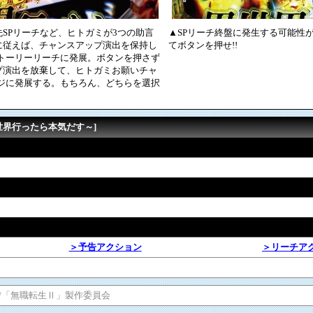
SPリーチなど、ヒトガミが3つの助言
▲SPリーチ終盤に発生する可能性
に従えば、チャンスアップ演出を保持し
てボタンを押せ!!
 ストーリーリーチに発展。ボタンを押さず
プ演出を放棄して、ヒトガミお願いチャ
レンジに発展する。もちろん、どちらを選択
。
異世界行ったら本気だす～]
＞予告アクション
＞リーチア
ス/「無職転生Ⅱ」製作委員会