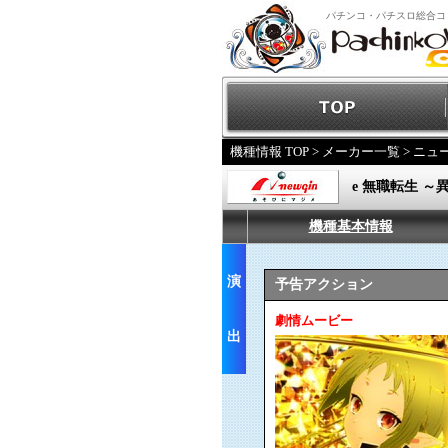
パチンコ・パチスロ総合コ
機種情報 TOP
>
メーカー一覧
>
ニュ
e 無職転生 
機種基本情報
演
予告アクション
劇情ムービー
出