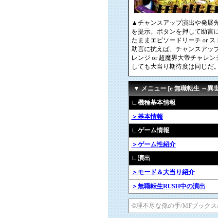
▲チャンスアップ演出や発展先
を提示。ボタンを押して助言
たままエピソードリーチ or
助言に抗えば、チャンスアッ
レンジ or 超魔界大帝チャ
しても大当り期待度は同じだ
▼ メニュー [e 無職転生 ～
∟機種基本情報
＞基本情報
∟ゲーム情報
＞ゲーム性紹介
∟演出
＞モード＆大当り紹介
＞無職転生RUSH中の演出
©理不尽な孫の手/MFブック