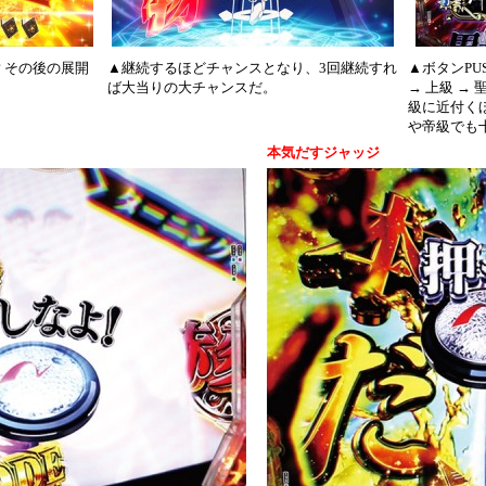
 その後の展開
▲継続するほどチャンスとなり、3回継続すれ
▲ボタンPU
ば大当りの大チャンスだ。
→ 上級 → 
級に近付く
や帝級でも十
本気だすジャッジ