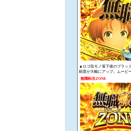
▲ロゴ役モノ落下後のブラッ
頼度が大幅にアップ。ムービ
無職転生ZONE