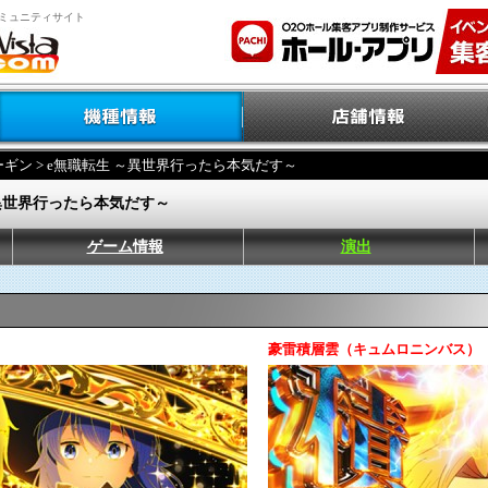
ミュニティサイト
ーギン
> e無職転生 ～異世界行ったら本気だす～
～異世界行ったら本気だす～
ゲーム情報
演出
豪雷積層雲（キュムロニンバス）