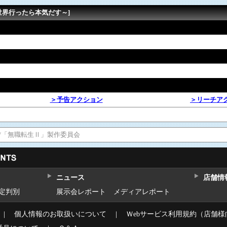
異世界行ったら本気だす～]
＞予告アクション
＞リーチア
ス/「無職転生Ⅱ」製作委員会
ニュース
店舗情
設定判別
展示会レポート
メディアレポート
｜
個人情報のお取扱いについて
｜
Ｗebサービス利用規約（店舗様