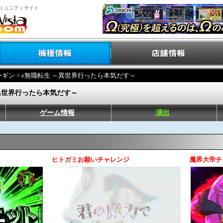
ミュニティサイト
ーギン
> e無職転生 ～異世界行ったら本気だす～
～異世界行ったら本気だす～
ゲーム情報
演出
ヒトガミお願いチャレンジ
魔界大帝チ