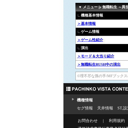
▼ メニュー [e 無職転生 ～
∟機種基本情報
＞基本情報
∟ゲーム情報
＞ゲーム性紹介
∟演出
＞モード＆大当り紹介
＞無職転生RUSH中の演出
©理不尽な孫の手/MFブック
機種情報
セグ情報
天井情報
ST,
お問合わせ
｜
利用規約