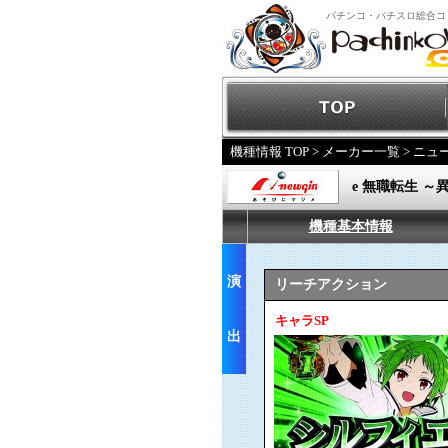
パチンコ・パチスロ総合コ
機種情報 TOP
>
メーカー一覧
>
ニュ
e 無職転生 
機種基本情報
演
リーチアクション
キャラSP
出