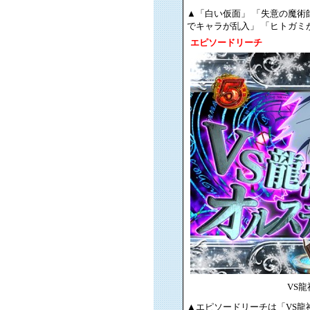
▲「白い仮面」 「失意の魔術
でキャラが乱入」 「ヒトガ
エピソードリーチ
VS
▲エピソードリーチは「VS龍