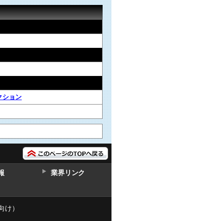
クション
報
業界リンク
向け）