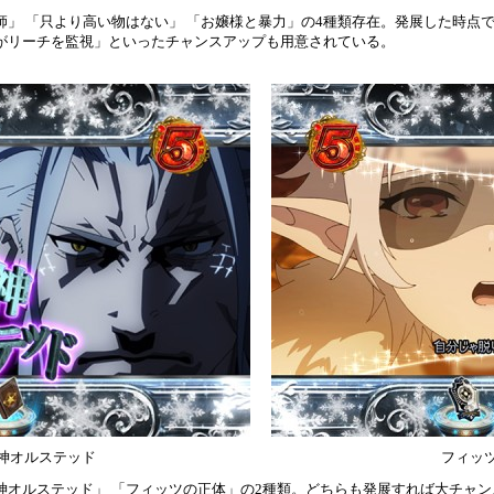
師」 「只より高い物はない」 「お嬢様と暴力」の4種類存在。発展した時点
ミがリーチを監視」といったチャンスアップも用意されている。
龍神オルステッド
フィッ
神オルステッド」 「フィッツの正体」の2種類。どちらも発展すれば大チャ