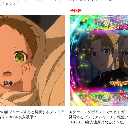
にチャンス！
全回転
その後フリーズすると発展するプレミア
▲ターニングポイントでのヒトガ
＋RUSH突入濃厚!?
発展するプレミアムリーチ。転生
り＋RUSH突入濃厚となるようだ。