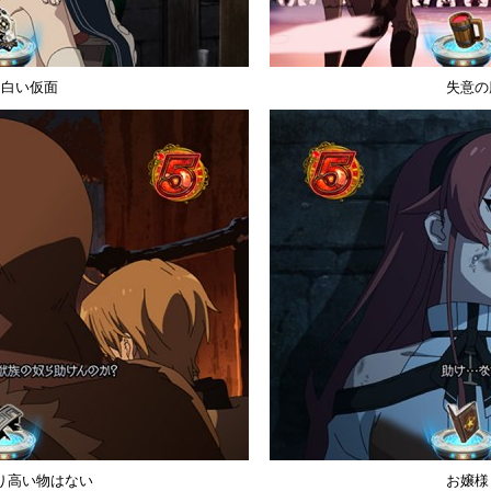
白い仮面
失意の
り高い物はない
お嬢様