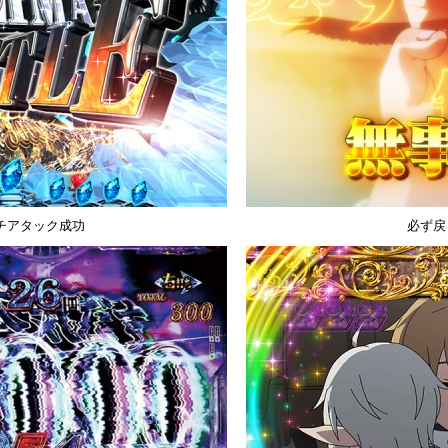
チアタック成功
必ず戻