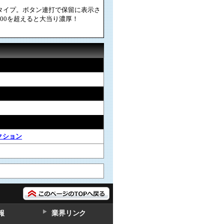
タイプ。ボタン連打で保留に表示さ
100を超えると大当り濃厚！
クション
報
業界リンク