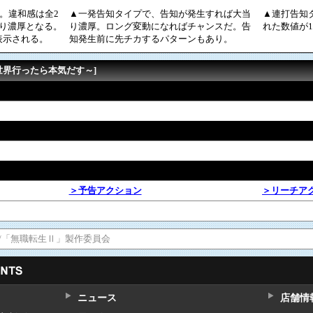
H。違和感は全2
▲一発告知タイプで、告知が発生すれば大当
▲連打告知
り濃厚となる。
り濃厚。ロング変動になればチャンスだ。告
れた数値が
表示される。
知発生前に先チカするパターンもあり。
異世界行ったら本気だす～]
＞予告アクション
＞リーチア
ス/「無職転生Ⅱ」製作委員会
ニュース
店舗情