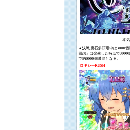
本気
▲決戦 魔石多頭竜中は300
回想」は発生した時点で300
で約6000個濃厚となる。
ロキシーRUSH