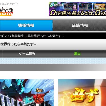
ミュニティサイト
ーギン
> e無職転生 ～異世界行ったら本気だす～
～異世界行ったら本気だす～
ゲーム情報
演出