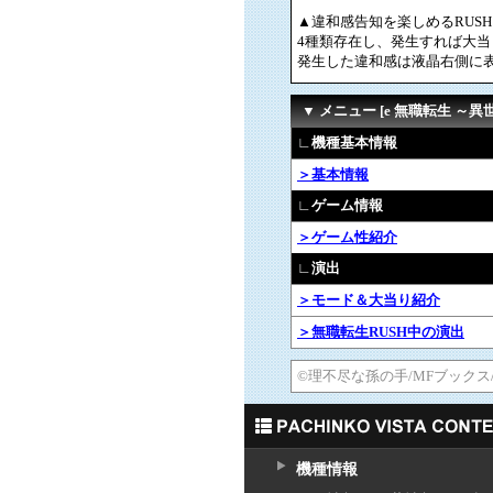
▲違和感告知を楽しめるRUS
4種類存在し、発生すれば大当
発生した違和感は液晶右側に
▼ メニュー [e 無職転生 ～
∟機種基本情報
＞基本情報
∟ゲーム情報
＞ゲーム性紹介
∟演出
＞モード＆大当り紹介
＞無職転生RUSH中の演出
©理不尽な孫の手/MFブック
機種情報