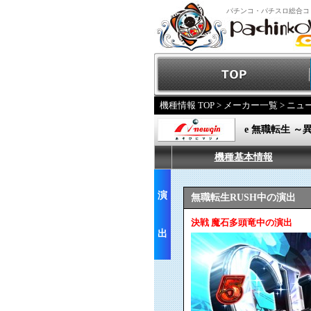
パチンコ・パチスロ総合コ
機種情報 TOP
>
メーカー一覧
>
ニュ
e 無職転生 
機種基本情報
演
無職転生RUSH中の演出
決戦 魔石多頭竜中の演出
出