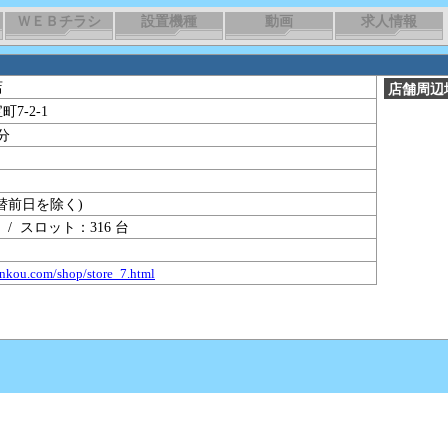
ＷＥＢチラシ
設置機種
動画
求人情報
店
店舗周辺
7-2-1
分
替前日を除く)
 / スロット：316 台
ankou.com/shop/store_7.html