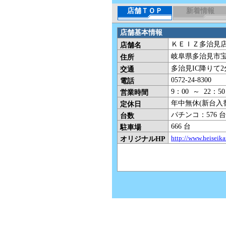
店舗ＴＯＰ
新着情報
店舗基本情報
ＫＥＩＺ多治見
店舗名
岐阜県多治見市宝町
住所
多治見IC降りて2
交通
0572-24-8300
電話
9：00 ～ 22：50
営業時間
年中無休(新台入
定休日
パチンコ：576 台
台数
666 台
駐車場
http://www.heiseik
オリジナルHP