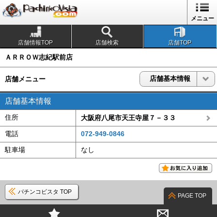
1
メニュー
店舗情報TOP
店舗検索
店舗TOP
ＡＲＲＯＷ志紀駅前店
店舗基本情報
店舗メニュー
店舗基本情報
住所
大阪府八尾市天王寺屋７－３３
電話
072-949-0846
駐車場
なし
パチンコビスタ TOP
PAGE TOP