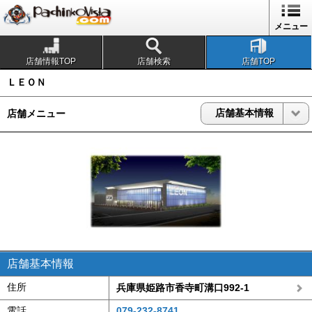
1
メニュー
店舗情報TOP
店舗検索
店舗TOP
ＬＥＯＮ
店舗基本情報
店舗メニュー
店舗基本情報
住所
兵庫県姫路市香寺町溝口992-1
電話
079-232-8741