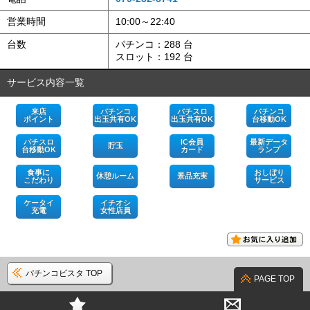
営業時間
10:00～22:40
台数
パチンコ：288 台
スロット：192 台
サービス内容一覧
来店
パチンコ
パチスロ
パチンコ
ポイント
出玉共有OK
出玉共有OK
台移動OK
パチスロ
IC会員
最新データ
貯玉
台移動OK
カード
ランプ
食事に
おしぼり
休憩ルーム
景品充実
こだわり
サービス
ケータイ
イチオシ
充電
女性店員
パチンコビスタ TOP
PAGE TOP