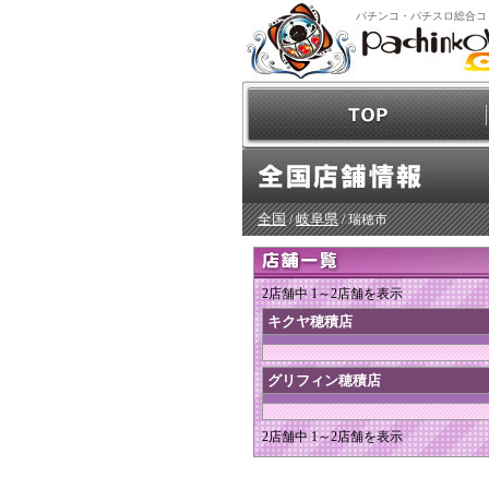
パチンコ・パチスロ総合コ
全国
岐阜県
/
/ 瑞穂市
2店舗中 1～2店舗を表示
キクヤ穂積店
グリフィン穂積店
2店舗中 1～2店舗を表示