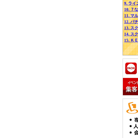
9. ライ
10. 
11. 
12. 
13. 
14. 
15. 