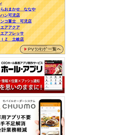
ン
７ならおまかせ ななや
マルハン可児店
パチンコ富士 可児店
スクエアアクア
スクエアフレッサ
ＫＥＩＺ 土岐店