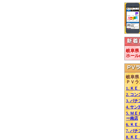
岐阜県
ホール
岐阜県
ＰＶラ
1. Ｋ
2. 
3. パ
4. サ
5. 
ー南店
6. Ｋ
7. パ
8. Ｋ