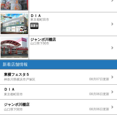
ＤＩＡ
東京都町田市
ジャンボ川棚店
山口県下関市
新着店舗情報
東横フェスタ５
08月07日更新
神奈川県横浜市戸塚区
ＤＩＡ
08月06日更新
東京都町田市
ジャンボ川棚店
08月06日更新
山口県下関市