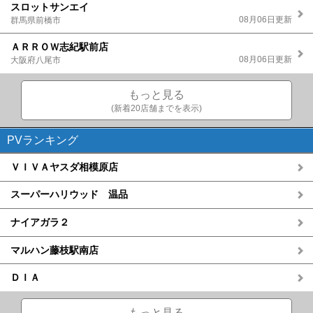
スロットサンエイ
08月06日更新
群馬県前橋市
ＡＲＲＯＷ志紀駅前店
08月06日更新
大阪府八尾市
もっと見る
(新着20店舗までを表示)
PVランキング
ＶＩＶＡヤスダ相模原店
スーパーハリウッド 温品
ナイアガラ２
マルハン藤枝駅南店
ＤＩＡ
もっと見る