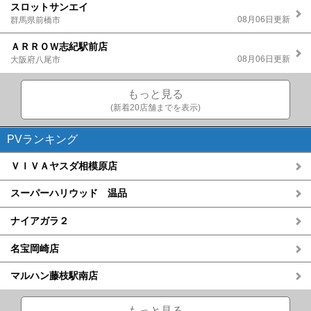
スロットサンエイ
08月06日更新
群馬県前橋市
ＡＲＲＯＷ志紀駅前店
08月06日更新
大阪府八尾市
もっと見る
(新着20店舗までを表示)
PVランキング
ＶＩＶＡヤスダ相模原店
スーパーハリウッド 温品
ナイアガラ２
名宝岡崎店
マルハン藤枝駅南店
もっと見る