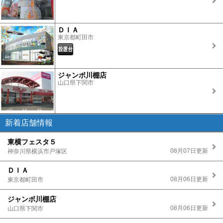
ＤＩＡ
東京都町田市
ジャンボ川棚店
山口県下関市
新着店舗情報
東横フェスタ５
08月07日更新
神奈川県横浜市戸塚区
ＤＩＡ
08月06日更新
東京都町田市
ジャンボ川棚店
08月06日更新
山口県下関市