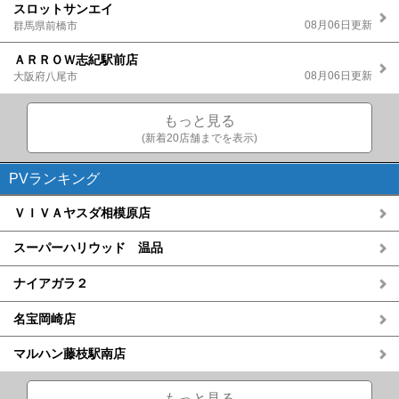
スロットサンエイ
08月06日更新
群馬県前橋市
ＡＲＲＯＷ志紀駅前店
08月06日更新
大阪府八尾市
もっと見る
(新着20店舗までを表示)
PVランキング
ＶＩＶＡヤスダ相模原店
スーパーハリウッド 温品
ナイアガラ２
名宝岡崎店
マルハン藤枝駅南店
もっと見る