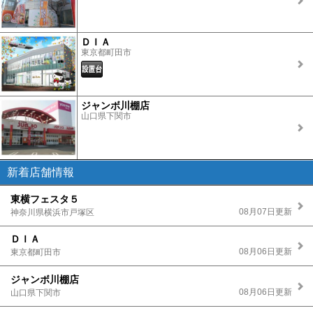
ＤＩＡ
東京都町田市
ジャンボ川棚店
山口県下関市
新着店舗情報
東横フェスタ５
08月07日更新
神奈川県横浜市戸塚区
ＤＩＡ
08月06日更新
東京都町田市
ジャンボ川棚店
08月06日更新
山口県下関市