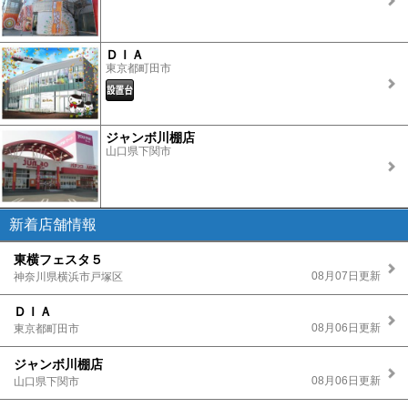
ＤＩＡ
東京都町田市
ジャンボ川棚店
山口県下関市
新着店舗情報
東横フェスタ５
08月07日更新
神奈川県横浜市戸塚区
ＤＩＡ
08月06日更新
東京都町田市
ジャンボ川棚店
08月06日更新
山口県下関市