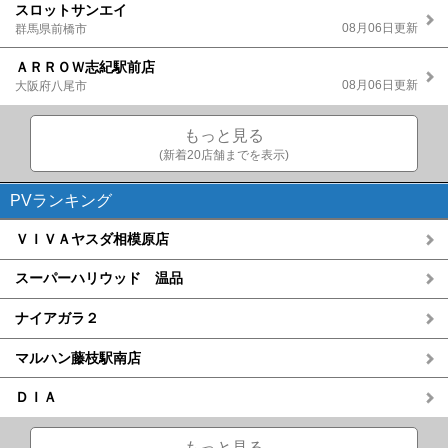
スロットサンエイ
08月06日更新
群馬県前橋市
ＡＲＲＯＷ志紀駅前店
08月06日更新
大阪府八尾市
もっと見る
(新着20店舗までを表示)
PVランキング
ＶＩＶＡヤスダ相模原店
スーパーハリウッド 温品
ナイアガラ２
マルハン藤枝駅南店
ＤＩＡ
もっと見る