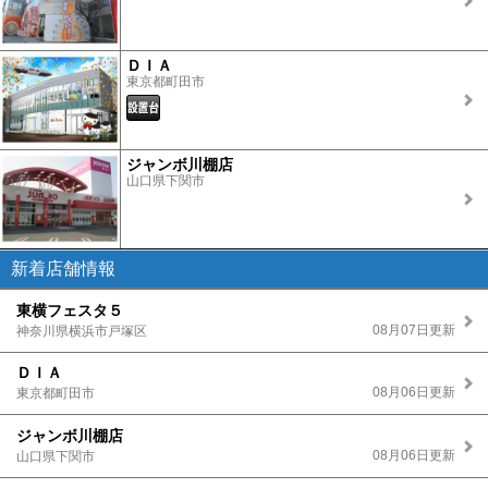
ＤＩＡ
東京都町田市
ジャンボ川棚店
山口県下関市
新着店舗情報
東横フェスタ５
08月07日更新
神奈川県横浜市戸塚区
ＤＩＡ
08月06日更新
東京都町田市
ジャンボ川棚店
08月06日更新
山口県下関市