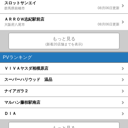
スロットサンエイ
08月06日更新
群馬県前橋市
ＡＲＲＯＷ志紀駅前店
08月06日更新
大阪府八尾市
もっと見る
(新着20店舗までを表示)
PVランキング
ＶＩＶＡヤスダ相模原店
スーパーハリウッド 温品
ナイアガラ２
マルハン藤枝駅南店
ＤＩＡ
もっと見る