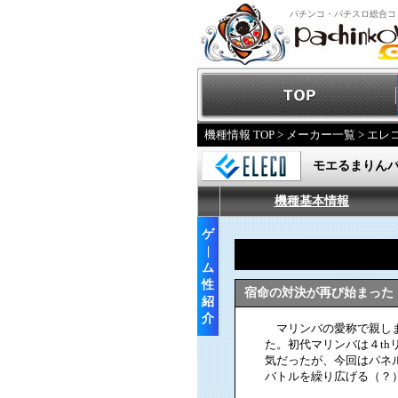
パチンコ・パチスロ総合コ
機種情報 TOP
>
メーカー一覧
>
エレ
モエるまりん
機種基本情報
ゲ
|
ム
性
宿命の対決が再び始まった
紹
介
マリンバの愛称で親しま
た。初代マリンバは４t
気だったが、今回はパネ
バトルを繰り広げる（？