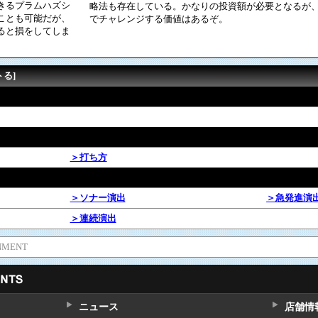
きるプラムハズシ
略法も存在している。かなりの投資額が必要となるが
ことも可能だが、
でチャレンジする価値はあるぞ。
ると損をしてしま
トる]
＞打ち方
＞ソナー演出
＞急発進演
＞連続演出
NMENT
ニュース
店舗情