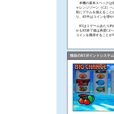
本機の基本スペックは前作
ャレンジゾーン（CZ）へ
前にプラムを揃えることが
り、RT中はコインを増や
RTは１ゲームあたり約0
かもRT終了後は再度CZ
コインを獲得することが
独自のRTポイントシステ