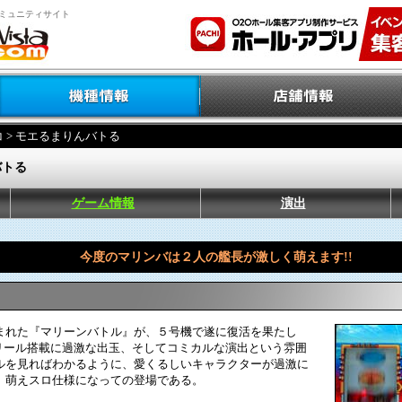
ミュニティサイト
コ
> モエるまりんバトる
バトる
ゲーム情報
演出
今度のマリンバは２人の艦長が激しく萌えます!!
れた『マリーンバトル』が、５号機で遂に復活を果たし
hリール搭載に過激な出玉、そしてコミカルな演出という雰囲
ルを見ればわかるように、愛くるしいキャラクターが過激に
）萌えスロ仕様になっての登場である。