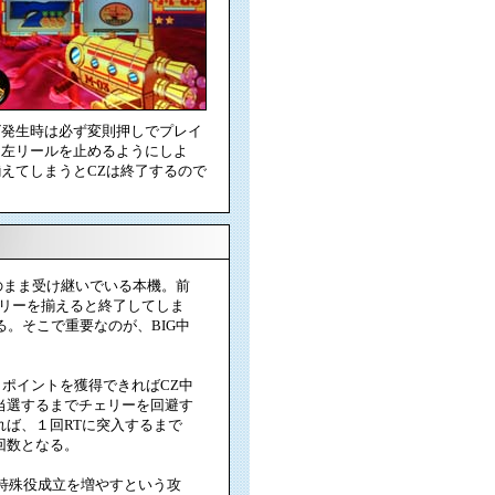
ビ発生時は必ず変則押しでプレイ
に左リールを止めるようにしよ
えてしまうとCZは終了するので
まま受け継いでいる本機。前
ェリーを揃えると終了してしま
。そこで重要なのが、BIG中
、ポイントを獲得できればCZ中
当選するまでチェリーを回避す
れば、１回RTに突入するまで
回数となる。
、特殊役成立を増やすという攻