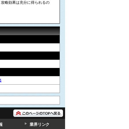
、攻略効果は充分に得られるの
出
報
業界リンク