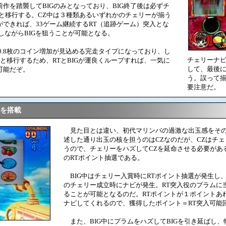
を踏襲してBIGのみとなっており、BIG終了後は必ずチ
と移行する。CZ中は３種類あるいずれかのチェリーが揃う
できれば、33ゲーム継続するRT（追跡ゲーム）突入とな
しながらBIGを狙うことが可能となる。
.8枚のコイン増加が見込める完走タイプになっており、し
チェリーナ
へと移行するため、RTとBIGが運良くループすれば、一気に
して、最後
可能だぞ。
う。誤って揃
要注意だ。
ムを搭載
見た目とは違い、初代マリンバの過激な出玉感をその
述した通り出玉の核を担うのはCZなのだが、CZはチ
うので、チェリーをハズしてCZを延命させる必要がある
のRTポイント抽選である。
BIG中はチェリー入賞時にRTポイント抽選が発生し
のチェリー成立時にナビが発生。RT突入役のプラムに
ることが可能となるのだ。RTポイントが１ポイントあ
ナビしてくれるので、獲得したポイント＝RT突入可能
また、BIG中にプラムをハズしてBIGを引き延ばし