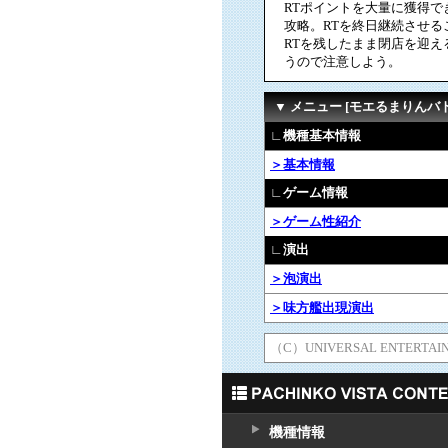
RTポイントを大量に獲得で
攻略。RTを終日継続させる
RTを残したまま閉店を迎え
うので注意しよう。
▼ メニュー [モエるまりんバ
∟機種基本情報
＞基本情報
∟ゲーム情報
＞ゲーム性紹介
∟演出
＞泡演出
＞味方艦出現演出
（C）UNIVERSAL ENTERTAI
機種情報