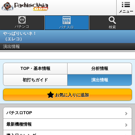
メニュー
パチンコ
パチスロ
検索
やっぱりいいネ！
（エレコ）
演出情報
TOP・基本情報
分析情報
初打ちガイド
演出情報
お気に入りに追加
パチスロTOP
最新機種情報