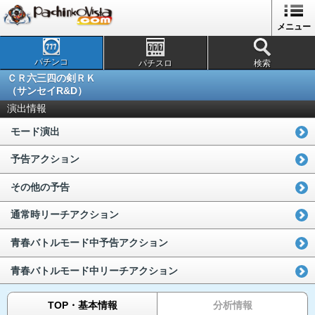
メニュー
パチンコ
パチスロ
検索
ＣＲ六三四の剣ＲＫ
（サンセイR&D）
演出情報
モード演出
予告アクション
その他の予告
通常時リーチアクション
青春バトルモード中予告アクション
青春バトルモード中リーチアクション
TOP・基本情報
分析情報