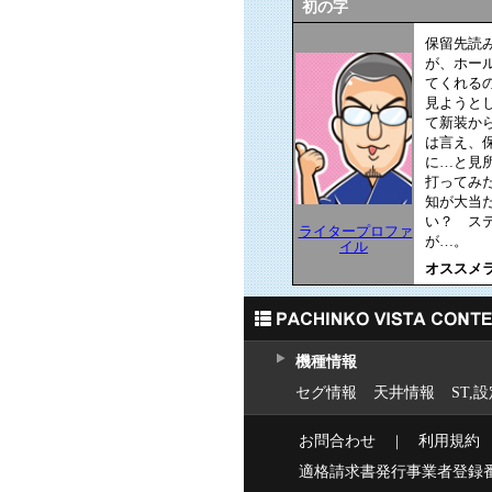
初の字
保留先読
が、ホー
てくれる
見ようと
て新装か
は言え、
に…と見
打ってみ
知が大当
い？ ス
ライタープロファ
が…。
イル
オススメ
機種情報
セグ情報
天井情報
ST,
お問合わせ
｜
利用規約
適格請求書発行事業者登録