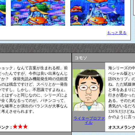
もっと見る
コモソ
ショック」なんて言葉が生まれる程、前
海シリーズの
だったんですが、今作は良い出来なんじ
ペシャル版と
すか？ 保留先読み機能発生時の信頼度
語INカリブ』
るのは残念ですけど、スベリとか一発告
ね。ただ紙媒
いですし。しかし、不思議ですよねぇ。
と本をあまり
ことはずっと同じなのに、シリーズによ
行きが悪かっ
が全く異なるってのが。パチンコって、
ある。そのた
妙な確率とか演出のバランスが大事なん
勇気がいるだ
と考えさせられます。
120％だけど
かのように言
ライタープロファ
イル
ランク：
オススメラン