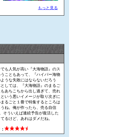
もっと見る
中でも人気が高い『大海物語』のス
いうこともあって、『ハイパー海物
のような失敗にはならないだろう
体としては、『大海物語』のまるご
にもあちこちから出し過ぎて、売れ
たという悪いイメージが取り次ぎに
めまるごと１冊で特集するところは
ろうね。俺が作ったら、売る自信
ね。そういえば連続予告が復活した
ってるけど、あれはダメだね。
ク：