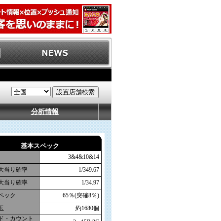
分析情報
基本スペック
3&4&10&14
大当り確率
1/349.67
大当り確率
1/34.97
ペック
65％(突確8％)
玉
約1680個
ド・カウント