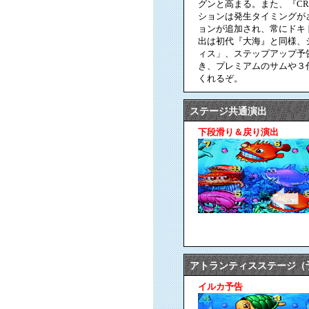
グンと高まる。また、『C
ションは発生タイミングが
ョンが追加され、常にドキ
出は初代『大海』と同様、
ィス」、ステップアップ予
き、プレミアムのサムや３
くれるぞ。
ステージ共通演出
下段滑り＆戻り演出
アトランティスステージ（
イルカ予告