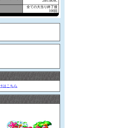
2or15R/8C
全ての大当り終了後
100回
けはこちら