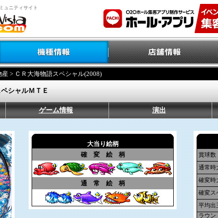
ミュニティサイト
物産
> ＣＲ大海物語スペシャル(2008)
スペシャルＭＴＥ
ゲーム情報
演出
大当り絵柄
確 変 絵 柄
賞球数
通常時
確変時
通 常 絵 柄
確変ス
平均出
ラウン