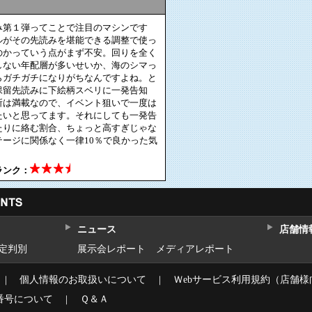
み第１弾ってことで注目のマシンです
ルがその先読みを堪能できる調整で使っ
のかっていう点がまず不安。回りを全く
しない年配層が多いせいか、海のシマっ
らガチガチになりがちなんですよね。と
保留先読みに下絵柄スベリに一発告知
所は満載なので、イベント狙いで一度は
たいと思ってます。それにしても一発告
たりに絡む割合、ちょっと高すぎじゃな
テージに関係なく一律10％で良かった気
ランク：
ニュース
店舗情
設定判別
展示会レポート
メディアレポート
｜
個人情報のお取扱いについて
｜
Ｗebサービス利用規約（店舗様
番号について
｜
Ｑ＆Ａ