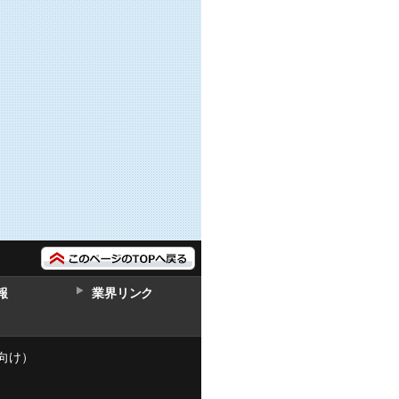
報
業界リンク
向け）