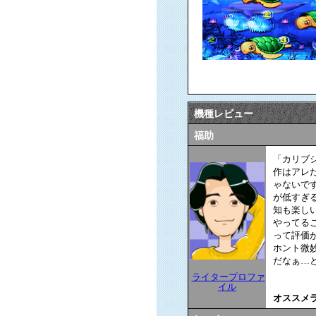
機種レビュー
福助
「カリブ
作はアレ
ゃないで
が低すぎ
知も楽し
やってる
って評価
ホント微
だなぁ…
ライタープロファ
イル
オススメ