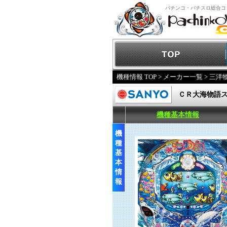
パチンコ・パチスロ総合コ
機種情報 TOP
>
メーカー一覧
>
三洋
ＣＲ大海物語
機種基本情報
機
種
基
本
情
報