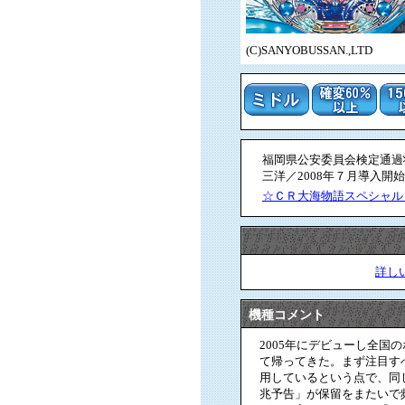
(C)SANYOBUSSAN.,LTD
福岡県公安委員会検定通過状況
三洋／2008年７月導入開始
☆ＣＲ大海物語スペシャル
詳し
機種コメント
2005年にデビューし全国
て帰ってきた。まず注目す
用しているという点で、同
兆予告」が保留をまたいで