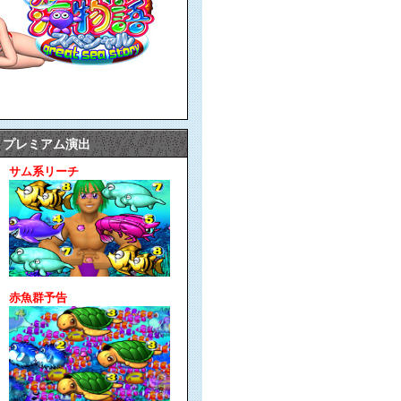
プレミアム演出
サム系リーチ
赤魚群予告