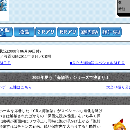
数
時短
(2008年06月09日付)
／設置期限2011年６月／CR機
ＭＴＥ
■ＣＲ大海物語スペシャルＭＦＧ
2008年夏も「海物語」シリーズで決まり!!
いゲーム性はこちら
大当り振り分
のホールを席巻した『CR大海物語』がスペシャルな進化を遂げ
べきは解禁されたばかりの「保留先読み機能」をいち早く採
じ絵柄が画面内に３つ停止し同時に泡が浮かび上がる「泡前
頻発すればチャンス到来。残り保留内で大当りする可能性が