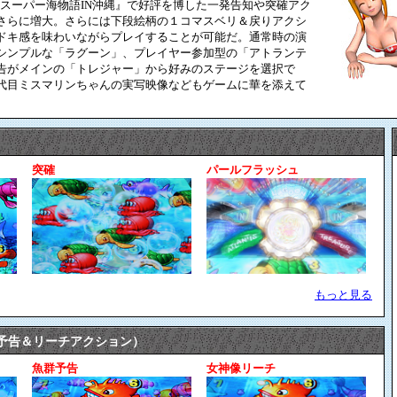
Rスーパー海物語IN沖縄』で好評を博した一発告知や突確アク
さらに増大。さらには下段絵柄の１コマスベリ＆戻りアクシ
ドキ感を味わいながらプレイすることが可能だ。通常時の演
シンプルな「ラグーン」、プレイヤー参加型の「アトランテ
告がメインの「トレジャー」から好みのステージを選択で
代目ミスマリンちゃんの実写映像などもゲームに華を添えて
突確
パールフラッシュ
もっと見る
予告＆リーチアクション）
魚群予告
女神像リーチ